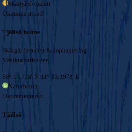
Skärgårdstoalett
Okommenterad
Tjällsö holme
Skärgårdstoalett & sophantering
Västkuststiftelsen
58° 14.738' N 11° 23.1973' E
Naturhamn
Okommenterad
Tjällsö