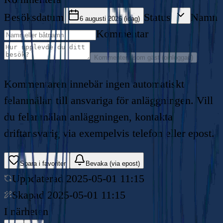
Besöksdatum
Status
Namn
6 augusti 2026 (idag)
Kommentar
Kommentera som gäst (oinloggad)
Kommentaren innebär ingen automatiskt
felanmälan till ansvariga för anläggningen. Vill
du felanmälan anläggningen, kontakta
driftansvarig via exempelvis telefon eller epost.
Spara i favoriter
Bevaka (via epost)
Uppdaterad
2025-05-01 11:15
Skapad
2025-05-01 11:15
I närheten