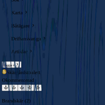
Karta
Båtägare
Driftansvariga
Artiklar
Logga in
Skärgårdstoalett
Okommenterad
Brandskär (2)