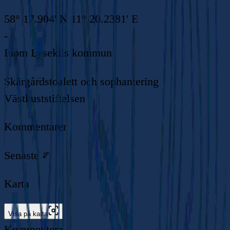
58° 17.904' N 11° 20.2381' E
-
Inom
Lysekils kommun
Skärgårdstoalett och sophantering
Västkuststiftelsen
Kommentarer
Senaste
Karta
Visa på karta
Kommentera