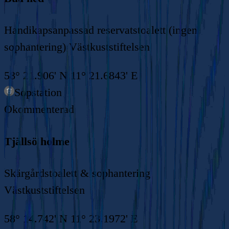
Handikapsanpassad reservatstoalett (ingen
sophantering) Västkuststiftelsen
58° 21.906' N 11° 21.6843' E
Sopstation
Okommenterad
Tjällsö holme
Skärgårdstoalett & sophantering
Västkuststiftelsen
58° 14.742' N 11° 23.1972' E