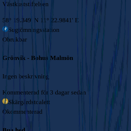
Västkuststiftelsen
58° 19.349' N 11° 22.9841' E
Sugtömningsstation
Obrukbar
Grönvik - Bohus Malmön
Ingen beskrivning
Kommenterad
för 3 dagar sedan
Skärgårdstoalett
Okommenterad
Bua hed