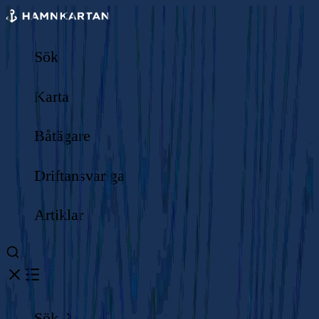
Sök
Karta
Båtägare
Driftansvariga
Artiklar
Sök