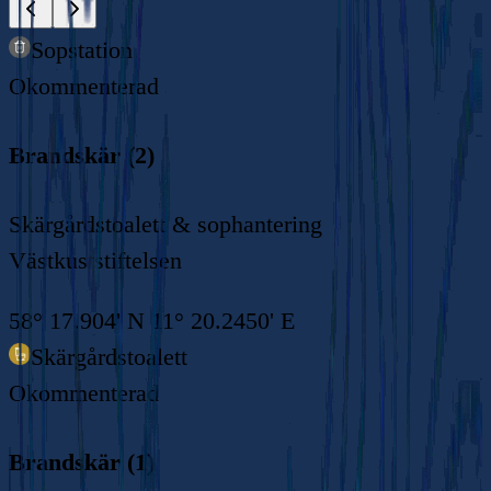
Sopstation
Okommenterad
Brandskär (2)
Skärgårdstoalett & sophantering
Västkuststiftelsen
58° 17.904' N 11° 20.2450' E
Skärgårdstoalett
Okommenterad
Brandskär (1)