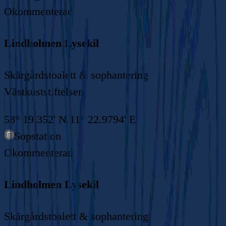
Okommenterad
Lindholmen Lysekil
Skärgårdstoalett & sophantering
Västkuststiftelsen
58° 19.352' N 11° 22.9794' E
Sopstation
Okommenterad
Lindholmen Lysekil
Skärgårdstoalett & sophantering