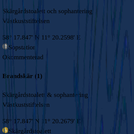
Skärgårdstoalett och sophantering
Västkuststiftelsen
58° 17.847' N 11° 20.2598' E
Sopstation
Okommenterad
Brandskär (1)
Skärgårdstoalett & sophantering
Västkuststiftelsen
58° 17.847' N 11° 20.2679' E
Skärgårdstoalett