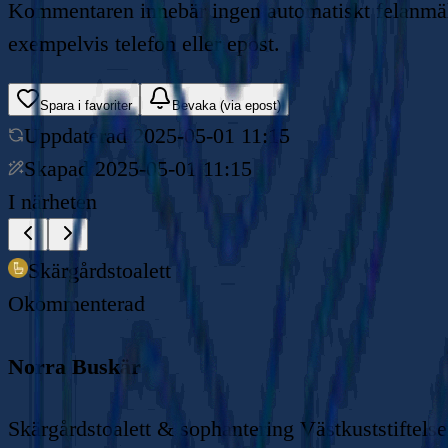
Kommentaren innebär ingen automatiskt felanmälan
exempelvis telefon eller epost.
Spara i favoriter
Bevaka (via epost)
Uppdaterad
2025-05-01 11:15
Skapad
2025-05-01 11:15
I närheten
Skärgårdstoalett
Okommenterad
Norra Buskär
Skärgårdstoalett & sophantering Västkuststiftels