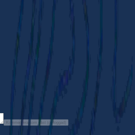
Kommentera som gäst (oinloggad)