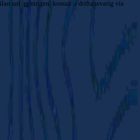
lan anläggningen, kontakta driftansvarig via