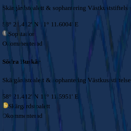
Skärgårdstoalett & sophantering Västkuststiftels
58° 21.412' N 11° 11.6004' E
Sopstation
Okommenterad
Södra Buskär
Skärgårdstoalett & sophantering Västkuststiftels
58° 21.412' N 11° 11.5951' E
Skärgårdstoalett
Okommenterad