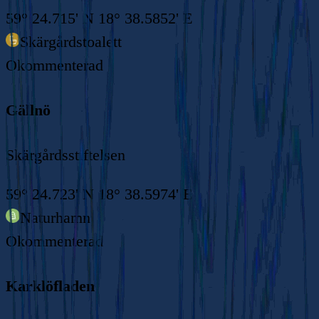
59° 24.715' N 18° 38.5852' E
Skärgårdstoalett
Okommenterad
Gällnö
Skärgårdsstiftelsen
59° 24.723' N 18° 38.5974' E
Naturhamn
Okommenterad
Karklöfladen