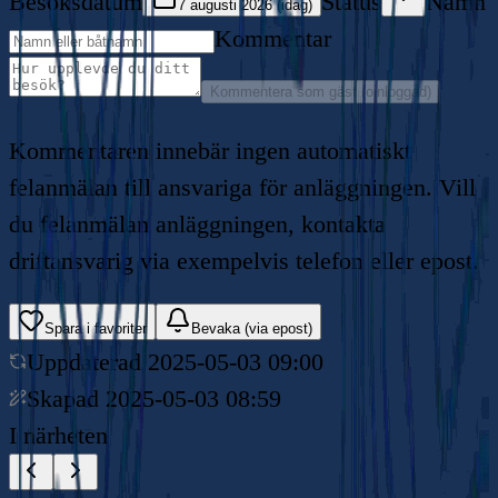
Besöksdatum
Status
Namn
7 augusti 2026 (idag)
Kommentar
Kommentera som gäst (oinloggad)
Kommentaren innebär ingen automatiskt
felanmälan till ansvariga för anläggningen. Vill
du felanmälan anläggningen, kontakta
driftansvarig via exempelvis telefon eller epost.
Spara i favoriter
Bevaka (via epost)
Uppdaterad
2025-05-03 09:00
Skapad
2025-05-03 08:59
I närheten