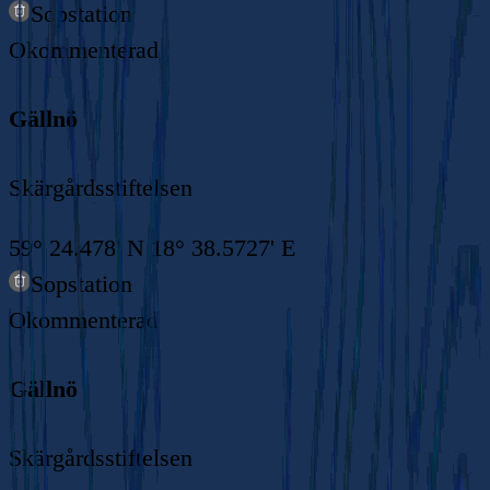
Sopstation
Okommenterad
Gällnö
Skärgårdsstiftelsen
59° 24.478' N 18° 38.5727' E
Sopstation
Okommenterad
Gällnö
Skärgårdsstiftelsen