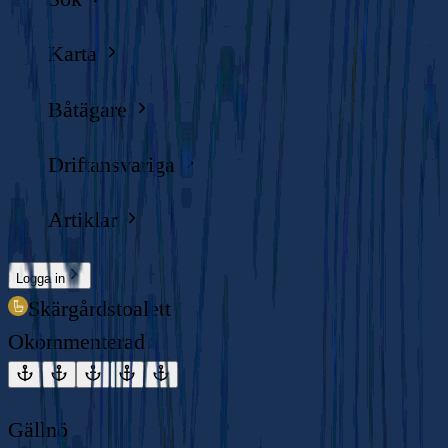
Karta
Båtägare
Driftansvariga
Artiklar
Logga in
Skärgårdstoalett
Okommenterad
Gällnö