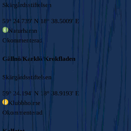
Skärgårdsstiftelsen
59° 24.739' N 18° 38.5009' E
Naturhamn
Okommenterad
Gällnö/Karklö/Krokfladen
Skärgårdsstiftelsen
59° 24.194' N 18° 38.9193' E
Klubbholme
Okommenterad
Kolfatet