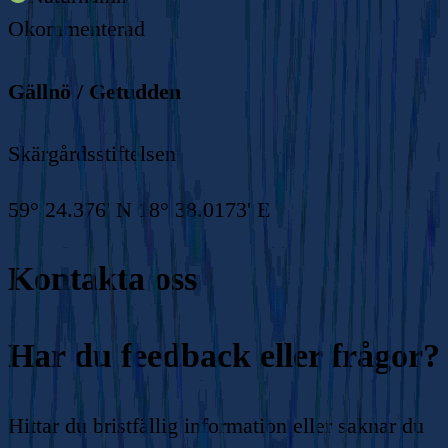
Okommenterad
Gällnö / Getudden
Skärgårdsstiftelsen
59° 24.376' N 18° 38.0173' E
Kontakta oss
Har du feedback eller frågor?
Hittar du bristfällig information eller saknar du