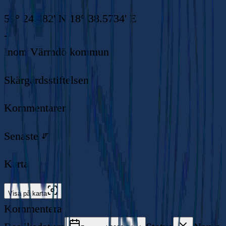
59° 24.482' N 18° 38.5734' E
-
Inom
Värmdö kommun
Skärgårdsstiftelsen
Kommentarer
Senaste
Karta
Visa på karta
Kommentera