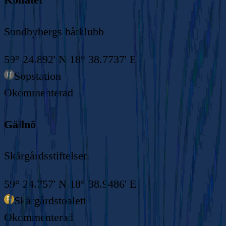
Sundbybergs båtklubb
59° 24.892' N 18° 38.7737' E
Sopstation
Okommenterad
Gällnö
Skärgårdsstiftelsen
59° 24.757' N 18° 38.9486' E
Skärgårdstoalett
Okommenterad