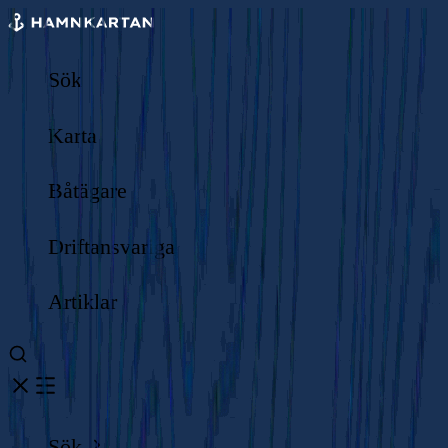
Sök
Karta
Båtägare
Driftansvariga
Artiklar
Sök