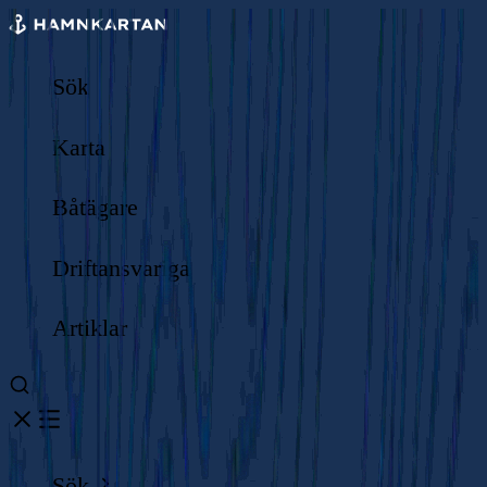
Sök
Karta
Båtägare
Driftansvariga
Artiklar
Sök