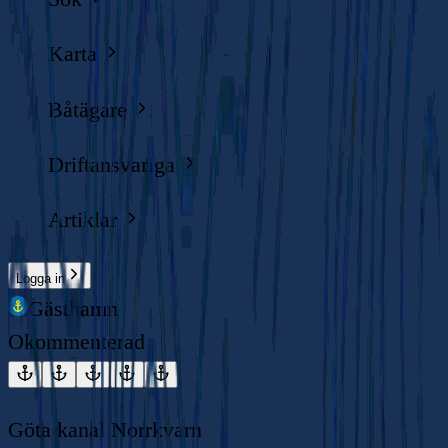
Karta
Båtägare
Driftansvariga
Artiklar
Logga in
Gästhamn
Okommenterad
Göta kanal Norrkvarn