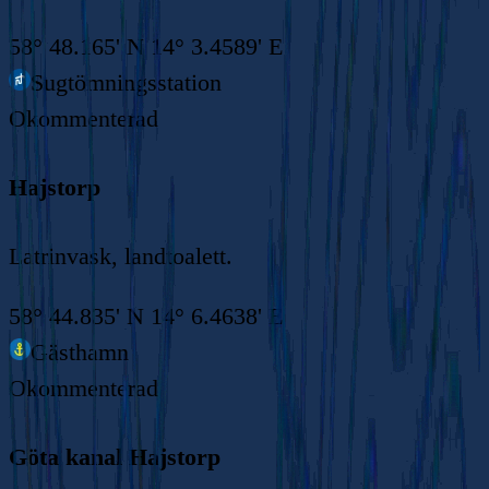
58° 48.165' N 14° 3.4589' E
Sugtömningsstation
Okommenterad
Hajstorp
Latrinvask, landtoalett.
58° 44.835' N 14° 6.4638' E
Gästhamn
Okommenterad
Göta kanal Hajstorp