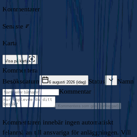
Kommentarer
Senaste
Karta
Visa på karta
Kommentera
Besöksdatum
Status
Namn
6 augusti 2026 (idag)
Kommentar
Kommentera som gäst (oinloggad)
Kommentaren innebär ingen automatiskt
felanmälan till ansvariga för anläggningen. Vill