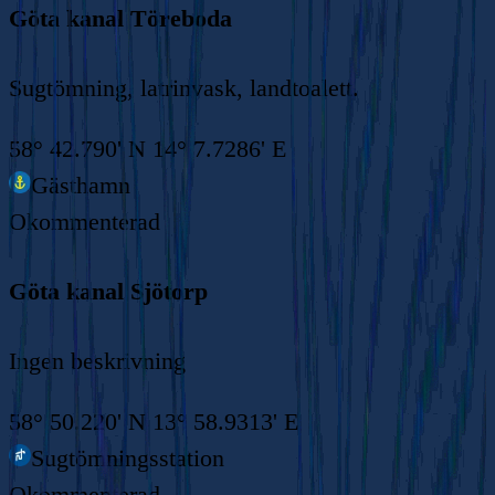
Göta kanal Töreboda
Sugtömning, latrinvask, landtoalett.
58° 42.790' N 14° 7.7286' E
Gästhamn
Okommenterad
Göta kanal Sjötorp
Ingen beskrivning
58° 50.220' N 13° 58.9313' E
Sugtömningsstation
Okommenterad