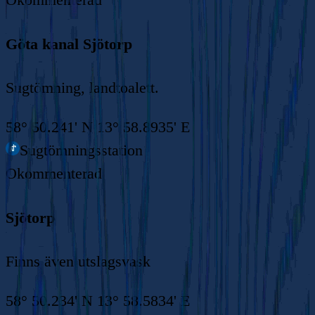
Göta kanal Sjötorp
Sugtömning, landtoalett.
58° 50.241' N 13° 58.8935' E
Sugtömningsstation
Okommenterad
Sjötorp
Finns även utslagsvask
58° 50.234' N 13° 58.5834' E