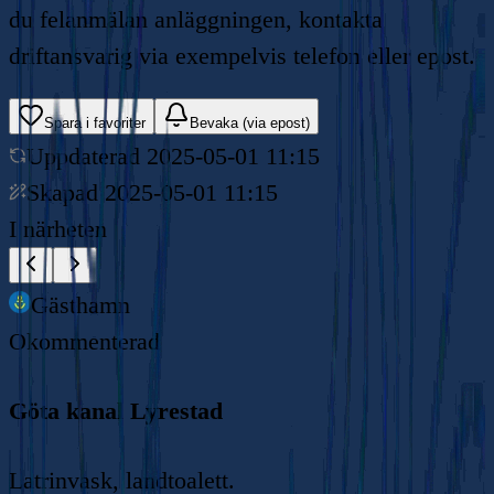
du felanmälan anläggningen, kontakta
driftansvarig via exempelvis telefon eller epost.
Spara i favoriter
Bevaka (via epost)
Uppdaterad
2025-05-01 11:15
Skapad
2025-05-01 11:15
I närheten
Gästhamn
Okommenterad
Göta kanal Lyrestad
Latrinvask, landtoalett.