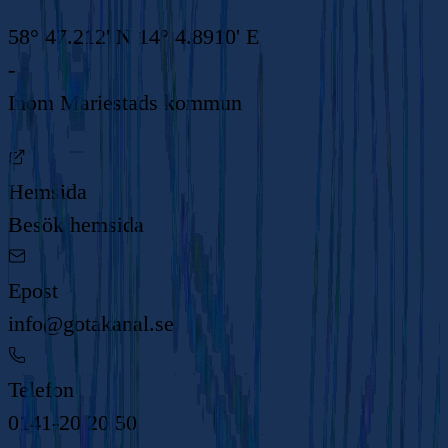
58° 47.212' N 14° 4.8910' E
-
Inom
Mariestads kommun
Hemsida
Besök hemsida
Epost
info@gotakanal.se
Telefon
0141-20 20 50