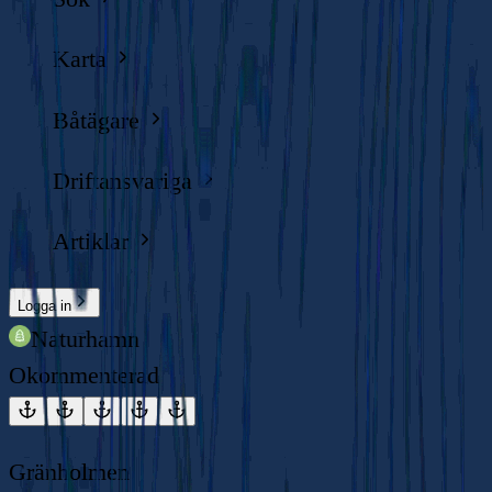
Karta
Båtägare
Driftansvariga
Artiklar
Logga in
Naturhamn
Okommenterad
Gränholmen