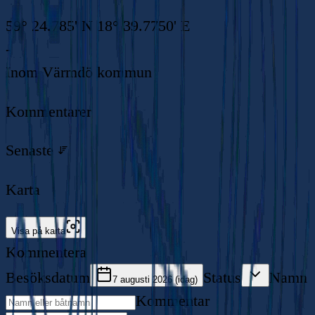
59° 24.785' N 18° 39.7750' E
-
Inom
Värmdö kommun
Kommentarer
Senaste
Karta
Visa på karta
Kommentera
Besöksdatum
Status
Namn
7 augusti 2026 (idag)
Kommentar