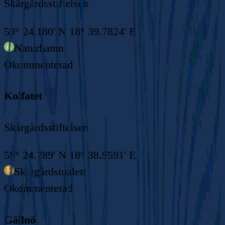
Skärgårdsstiftelsen
59° 24.180' N 18° 39.7824' E
Naturhamn
Okommenterad
Kolfatet
Skärgårdsstiftelsen
59° 24.789' N 18° 38.9591' E
Skärgårdstoalett
Okommenterad
Gällnö