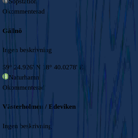
Sopstation
Okommenterad
Gällnö
Ingen beskrivning
59° 24.926' N 18° 40.0278' E
Naturhamn
Okommenterad
Västerholmen / Edeviken
Ingen beskrivning