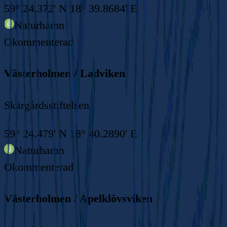
59° 24.372' N 18° 39.8684' E
Naturhamn
Okommenterad
Västerholmen / Ladviken
Skärgårdsstiftelsen
59° 24.479' N 18° 40.2890' E
Naturhamn
Okommenterad
Västerholmen / Apelklövsviken