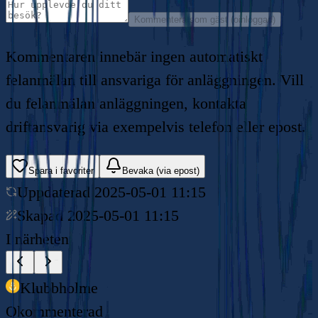
Kommentera som gäst (oinloggad)
Kommentaren innebär ingen automatiskt
felanmälan till ansvariga för anläggningen. Vill
du felanmälan anläggningen, kontakta
driftansvarig via exempelvis telefon eller epost.
Spara i favoriter
Bevaka (via epost)
Uppdaterad
2025-05-01 11:15
Skapad
2025-05-01 11:15
I närheten
Klubbholme
Okommenterad