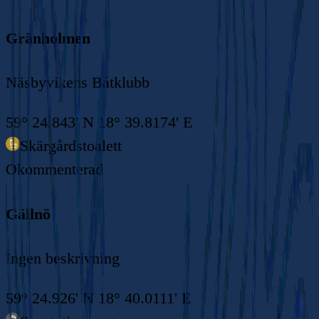
Gränholmen
Näsbyvikens Båtklubb
59° 24.843' N 18° 39.8174' E
Skärgårdstoalett
Okommenterad
Gällnö
Ingen beskrivning
59° 24.926' N 18° 40.0111' E