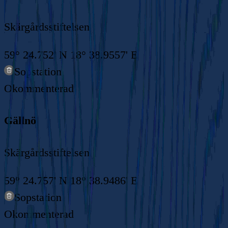
Skärgårdsstiftelsen
59° 24.752' N 18° 38.9557' E
Sopstation
Okommenterad
Gällnö
Skärgårdsstiftelsen
59° 24.757' N 18° 38.9486' E
Sopstation
Okommenterad