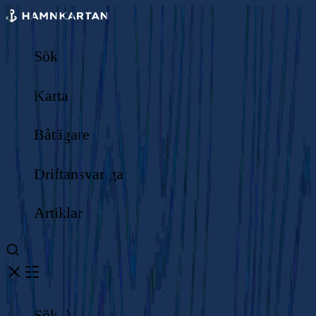
Sök
Karta
Båtägare
Driftansvariga
Artiklar
Sök