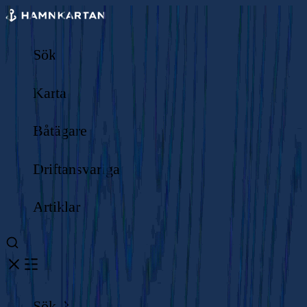
Sök
Karta
Båtägare
Driftansvariga
Artiklar
Sök