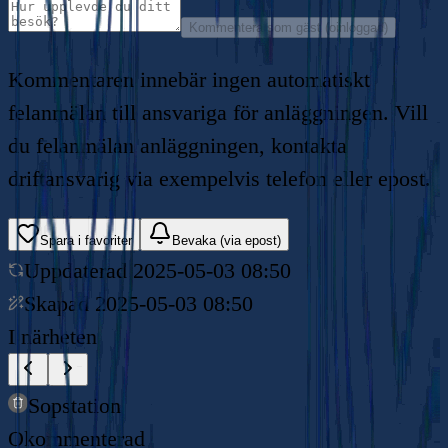
Kommentera som gäst (oinloggad)
Kommentaren innebär ingen automatiskt
felanmälan till ansvariga för anläggningen. Vill
du felanmälan anläggningen, kontakta
driftansvarig via exempelvis telefon eller epost.
Spara i favoriter
Bevaka (via epost)
Uppdaterad
2025-05-03 08:50
Skapad
2025-05-03 08:50
I närheten
Sopstation
Okommenterad