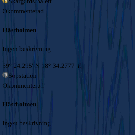
Skärgårdstoalett
Okommenterad
Hästholmen
Ingen beskrivning
59° 24.295' N 18° 34.2777' E
Sopstation
Okommenterad
Hästholmen
Ingen beskrivning