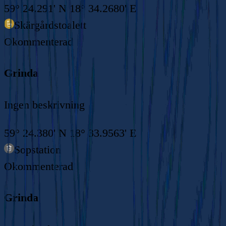
59° 24.291' N 18° 34.2680' E
Skärgårdstoalett
Okommenterad
Grinda
Ingen beskrivning
59° 24.380' N 18° 33.9563' E
Sopstation
Okommenterad
Grinda