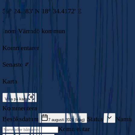
59° 24.283' N 18° 34.4172' E
-
Inom
Värmdö kommun
Kommentarer
Senaste
Karta
Visa på karta
Kommentera
Besöksdatum
Status
Namn
7 augusti 2026 (idag)
Kommentar