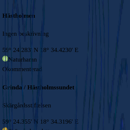
Hästholmen
Ingen beskrivning
59° 24.283' N 18° 34.4230' E
Naturhamn
Okommenterad
Grinda / Hästholmssundet
Skärgårdsstiftelsen
59° 24.355' N 18° 34.3196' E