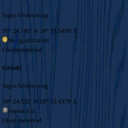
Ingen beskrivning
59° 24.785' N 18° 33.5499' E
Skärgårdstoalett
Okommenterad
Grinda
Ingen beskrivning
59° 24.535' N 18° 33.4379' E
Sopstation
Okommenterad