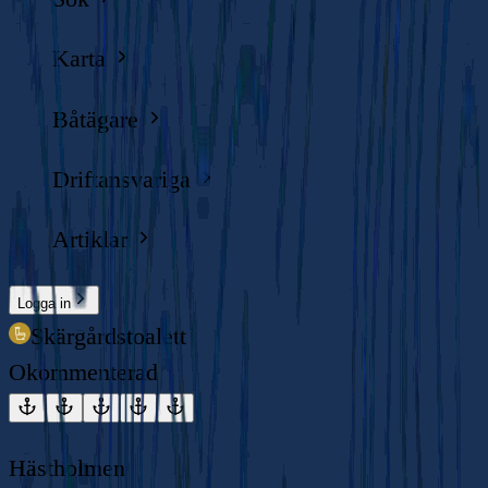
Karta
Båtägare
Driftansvariga
Artiklar
Logga in
Skärgårdstoalett
Okommenterad
Hästholmen