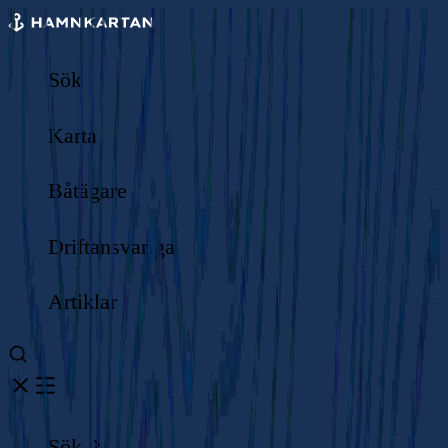
Sök
Karta
Båtägare
Driftansvariga
Artiklar
Sök