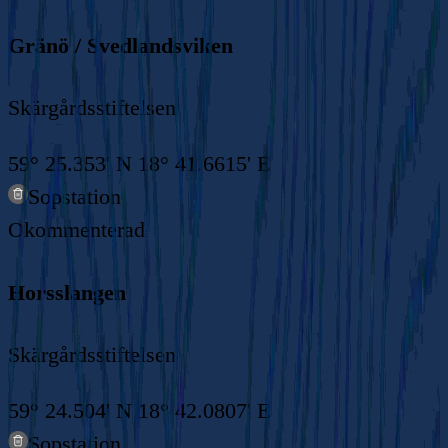
Gränö / Svedlandsviken
Skärgårdsstiftelsen
59° 25.353' N 18° 41.6615' E
Sopstation
Okommenterad
Horsslangen
Skärgårdsstiftelsen
59° 24.504' N 18° 42.0807' E
Sopstation