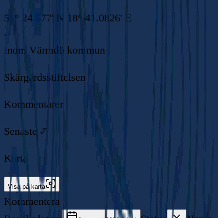
59° 24.677' N 18° 41.0826' E
-
Inom
Värmdö kommun
Skärgårdsstiftelsen
Kommentarer
Senaste
Karta
Visa på karta
Kommentera