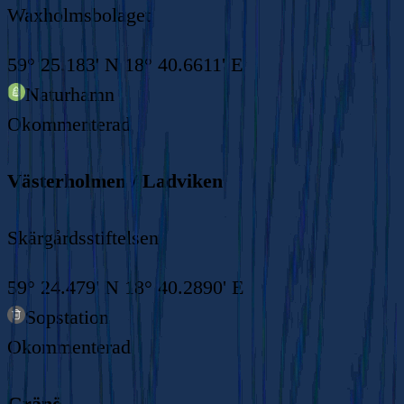
Waxholmsbolaget
59° 25.183' N 18° 40.6611' E
Naturhamn
Okommenterad
Västerholmen / Ladviken
Skärgårdsstiftelsen
59° 24.479' N 18° 40.2890' E
Sopstation
Okommenterad
Gränö