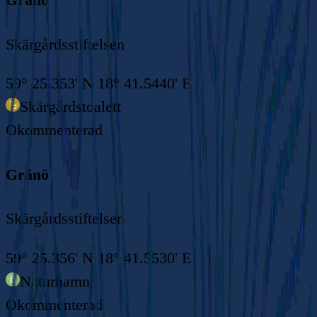
Skärgårdsstiftelsen
59° 25.353' N 18° 41.5440' E
Skärgårdstoalett
Okommenterad
Gränö
Skärgårdsstiftelsen
59° 25.356' N 18° 41.5530' E
Naturhamn
Okommenterad