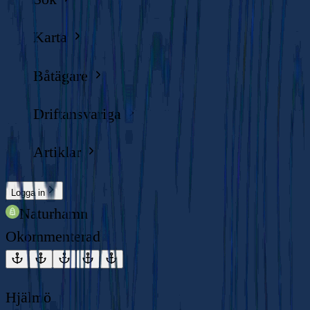
Karta
Båtägare
Driftansvariga
Artiklar
Logga in
Naturhamn
Okommenterad
Hjälmö