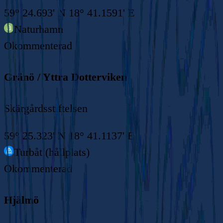
59° 24.693' N 18° 41.1591' E
Naturhamn
Okommenterad
Gränö / Yttra Dotterviken
Skärgårdsstiftelsen
59° 25.323' N 18° 41.1137' E
Turbåt (hållplats)
Okommenterad
Hjälmö