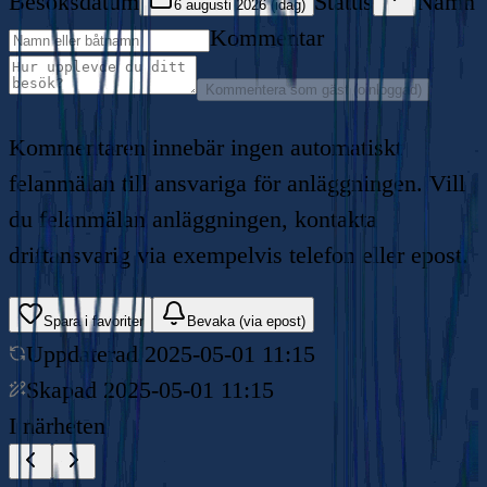
Besöksdatum
Status
Namn
6 augusti 2026 (idag)
Kommentar
Kommentera som gäst (oinloggad)
Kommentaren innebär ingen automatiskt
felanmälan till ansvariga för anläggningen. Vill
du felanmälan anläggningen, kontakta
driftansvarig via exempelvis telefon eller epost.
Spara i favoriter
Bevaka (via epost)
Uppdaterad
2025-05-01 11:15
Skapad
2025-05-01 11:15
I närheten