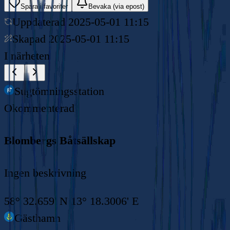
Spara i favoriter
Bevaka (via epost)
Uppdaterad
2025-05-01 11:15
Skapad
2025-05-01 11:15
I närheten
Sugtömningsstation
Okommenterad
Blombergs Båtsällskap
Ingen beskrivning
58° 32.659' N 13° 18.3006' E
Gästhamn