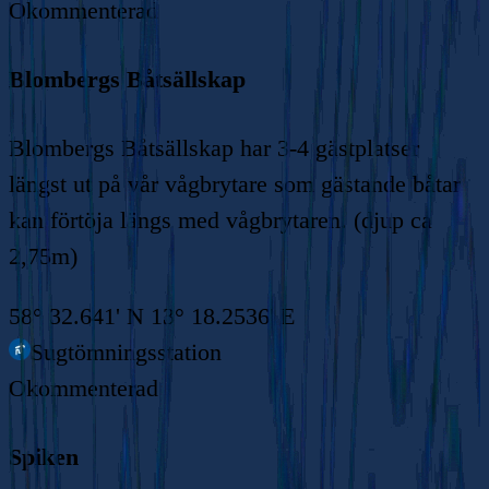
Okommenterad
Blombergs Båtsällskap
Blombergs Båtsällskap har 3-4 gästplatser
längst ut på vår vågbrytare som gästande båtar
kan förtöja längs med vågbrytaren. (djup ca
2,75m)
58° 32.641' N 13° 18.2536' E
Sugtömningsstation
Okommenterad
Spiken