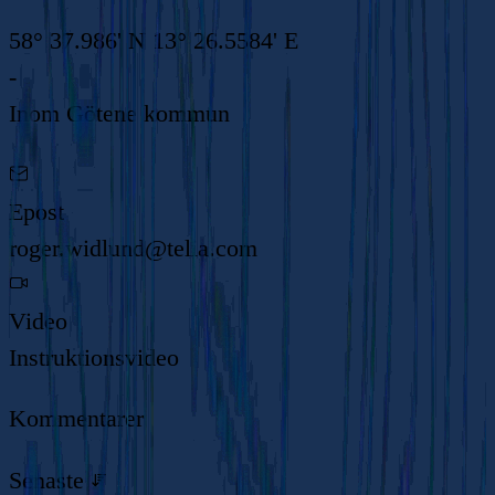
58° 37.986' N 13° 26.5584' E
-
Inom
Götene kommun
Epost
roger.widlund@telia.com
Video
Instruktionsvideo
Kommentarer
Senaste