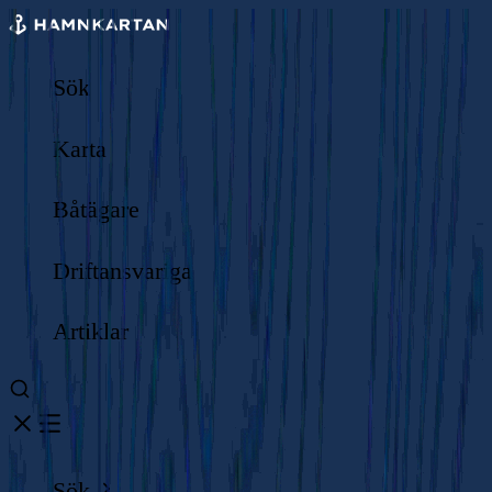
Sök
Karta
Båtägare
Driftansvariga
Artiklar
Sök