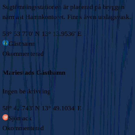
Sugtömningsstationen är placerad på bryggan
närmast Hamnkontoret. Finns även utslagsvask.
58° 53.770' N 13° 13.9536' E
Gästhamn
Okommenterad
Mariestads Gästhamn
Ingen beskrivning
58° 42.743' N 13° 49.1034' E
Sjömack
Okommenterad