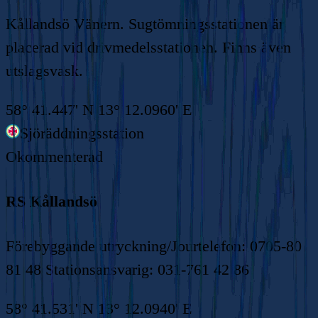
Kållandsö Vänern. Sugtömningsstationen är
placerad vid drivmedelsstationen. Finns även
utslagsvask.
58° 41.447' N 13° 12.0960' E
Sjöräddningsstation
Okommenterad
RS Kållandsö
Förebyggande utryckning/Jourtelefon: 0705-80
81 48 Stationsansvarig: 031-761 42 86
58° 41.531' N 13° 12.0940' E