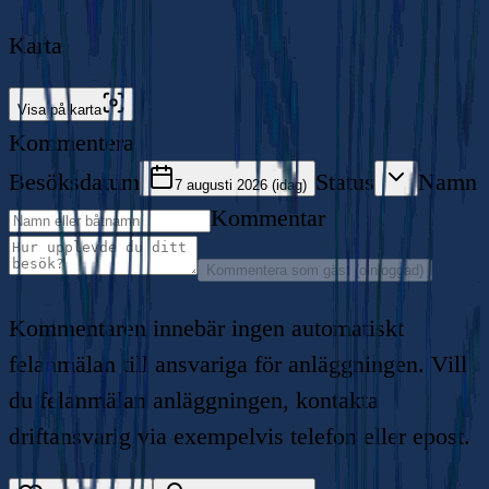
Karta
Visa på karta
Kommentera
Besöksdatum
Status
Namn
7 augusti 2026 (idag)
Kommentar
Kommentera som gäst (oinloggad)
Kommentaren innebär ingen automatiskt
felanmälan till ansvariga för anläggningen. Vill
du felanmälan anläggningen, kontakta
driftansvarig via exempelvis telefon eller epost.