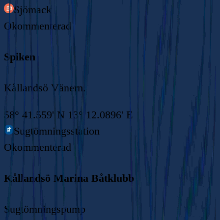
Sjömack
Okommenterad
Spiken
Kållandsö Vänern.
58° 41.559' N 13° 12.0896' E
Sugtömningsstation
Okommenterad
Kållandsö Marina Båtklubb
Sugtömningspump