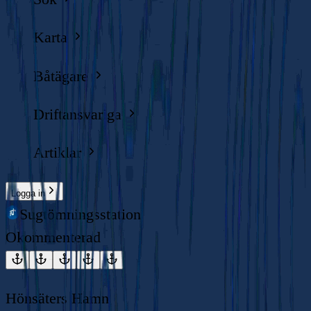
Karta
Båtägare
Driftansvariga
Artiklar
Logga in
Sugtömningsstation
Okommenterad
Hönsäters Hamn