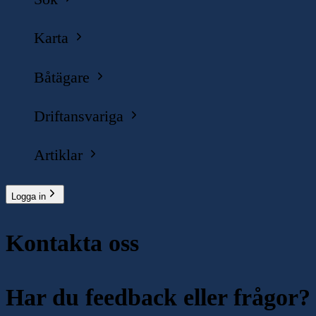
Karta
Båtägare
Driftansvariga
Artiklar
Logga in
Kontakta oss
Har du feedback eller frågor?