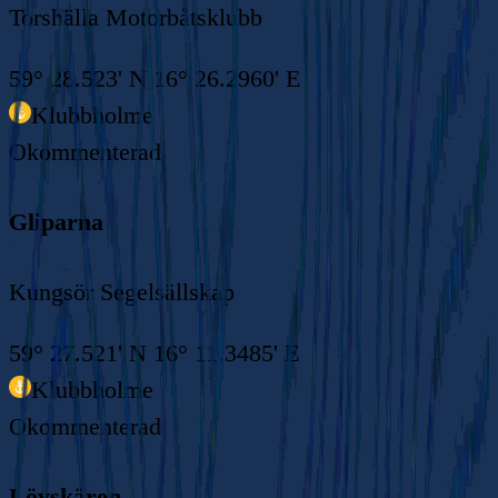
Torshälla Motorbåtsklubb
59° 28.523' N 16° 26.2960' E
Klubbholme
Okommenterad
Gliparna
Kungsör Segelsällskap
59° 27.521' N 16° 11.3485' E
Klubbholme
Okommenterad
Lövskären