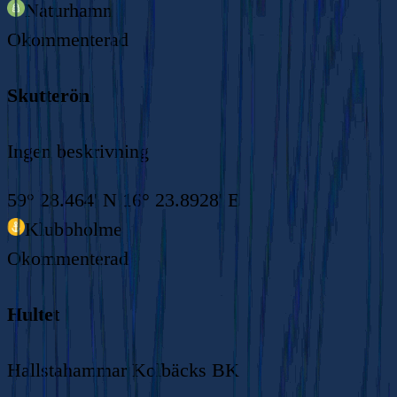
Naturhamn
Okommenterad
Skutterön
Ingen beskrivning
59° 28.464' N 16° 23.8928' E
Klubbholme
Okommenterad
Hultet
Hallstahammar Kolbäcks BK