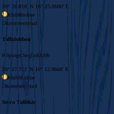
59° 28.818' N 16° 25.0680' E
Klubbholme
Okommenterad
Tallklubben
Köpings Seglarklubb
59° 27.711' N 16° 12.9668' E
Klubbholme
Okommenterad
Stora Tallskär