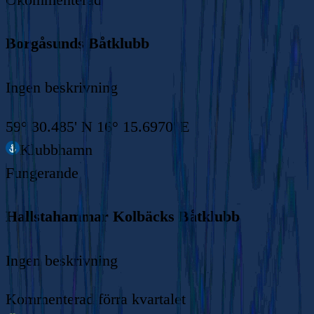
Borgåsunds Båtklubb
Ingen beskrivning
59° 30.485' N 16° 15.6970' E
Klubbhamn
Fungerande
Hallstahammar Kolbäcks Båtklubb
Ingen beskrivning
Kommenterad
förra kvartalet