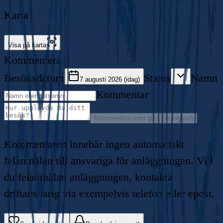
Karta
Visa på karta
Kommentera
Besöksdatum
Status
Namn
7 augusti 2026 (idag)
Kommentar
Kommentera som gäst (oinloggad)
Kommentaren innebär ingen automatiskt
felanmälan till ansvariga för anläggningen. Vill
du felanmälan anläggningen, kontakta
driftansvarig via exempelvis telefon eller epost.