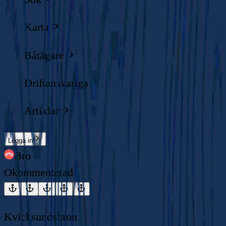
Karta
Båtägare
Driftansvariga
Artiklar
Logga in
Bro
Okommenterad
Kvicksundsbron