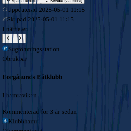
Spara i favoriter
Bevaka (via epost)
Uppdaterad
2025-05-01 11:15
Skapad
2025-05-01 11:15
I närheten
Sugtömningsstation
Obrukbar
Borgåsunds Båtklubb
I hamraviken
Kommenterad
för 3 år sedan
Klubbhamn
Okommenterad