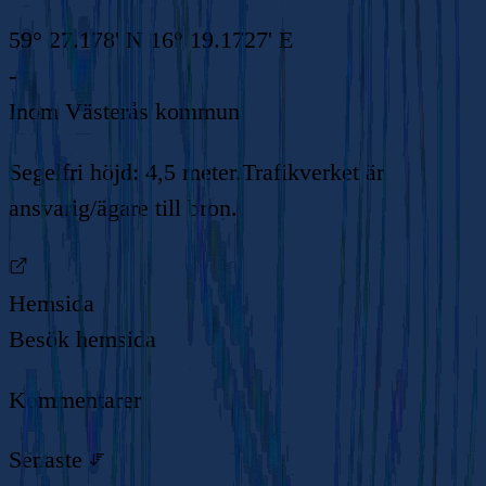
59° 27.178' N 16° 19.1727' E
-
Inom
Västerås kommun
Segelfri höjd: 4,5 meter.Trafikverket är
ansvarig/ägare till bron.
Hemsida
Besök hemsida
Kommentarer
Senaste