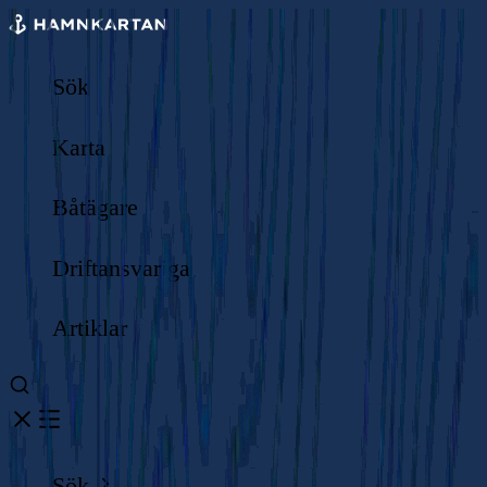
Sök
Karta
Båtägare
Driftansvariga
Artiklar
Sök