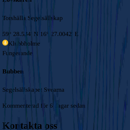
Torshälla Segelsällskap
59° 28.534' N 16° 27.0042' E
Klubbholme
Fungerande
Bubben
Segelsällskapet Svearna
Kommenterad
för 6 dagar sedan
Kontakta oss