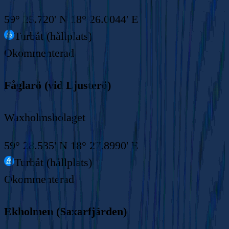
59° 25.720' N 18° 26.0044' E
Turbåt (hållplats)
Okommenterad
Fåglarö (vid Ljusterö)
Waxholmsbolaget
59° 28.535' N 18° 27.8990' E
Turbåt (hållplats)
Okommenterad
Ekholmen (Saxarfjärden)