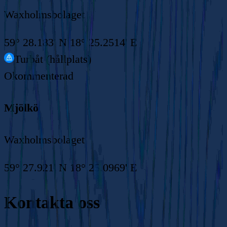
Waxholmsbolaget
59° 28.183' N 18° 25.2514' E
Turbåt (hållplats)
Okommenterad
Mjölkö
Waxholmsbolaget
59° 27.921' N 18° 25.0969' E
Kontakta oss