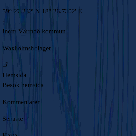
59° 27.232' N 18° 26.7302' E
-
Inom
Värmdö kommun
Waxholmsbolaget
Hemsida
Besök hemsida
Kommentarer
Senaste
Karta