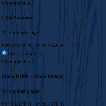
Okommenterad
Lilla Saxaren
Waxholmsbolaget
59° 27.122' N 18° 28.3345' E
Turbåt (hållplats)
Okommenterad
Stora Isskär / Stora Betsön
Waxholmsbolaget
59° 25.634' N 18° 26.4078' E