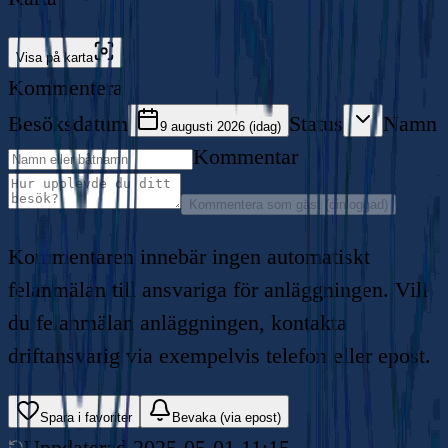
Visa på karta
Kommentera
Besöksdatum
Status
Namn
9 augusti 2026 (idag)
Kommentar
Kommentera som gäst (oinloggad)
Kommentaren innebär ingen automatiskt
felanmälan till ansvariga för anläggningen. Vill
du felanmälan anläggningen, kontakta
driftansvarig via exempelvis telefon eller epost.
Spara i favoriter
Bevaka (via epost)
Uppdaterad
2025-05-01 11:15