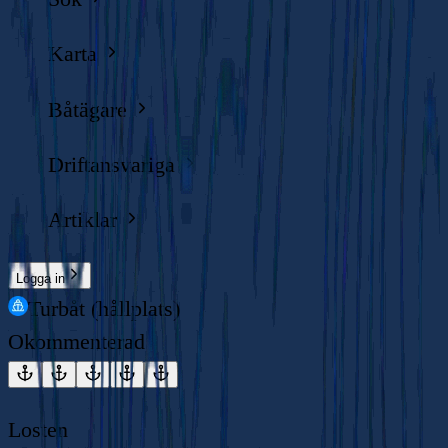
Karta
Båtägare
Driftansvariga
Artiklar
Logga in
Turbåt (hållplats)
Okommenterad
Losten