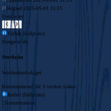
Skapad
2025-05-01 11:15
I närheten
Turbåt (hållplats)
Fungerande
Storkrån
Waxholmsbolaget
Kommenterad
för 3 veckor sedan
Turbåt (hållplats)
Okommenterad