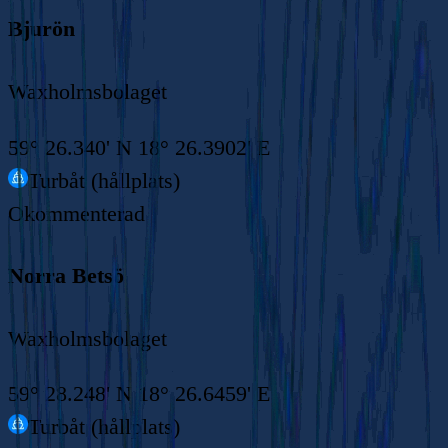
Bjurön
Waxholmsbolaget
59° 26.340' N 18° 26.3902' E
Turbåt (hållplats)
Okommenterad
Norra Betsö
Waxholmsbolaget
59° 28.248' N 18° 26.6459' E
Turbåt (hållplats)