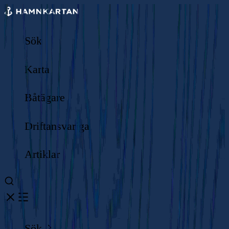
Sök
Karta
Båtägare
Driftansvariga
Artiklar
Sök