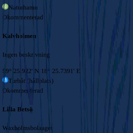
Naturhamn
Okommenterad
Kalvholmen
Ingen beskrivning
59° 25.922' N 18° 25.7391' E
Turbåt (hållplats)
Okommenterad
Lilla Betsö
Waxholmsbolaaget