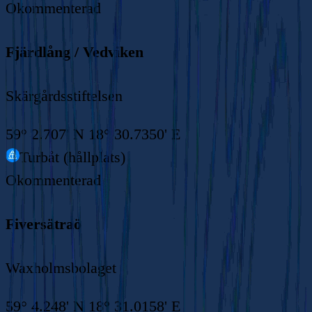
Okommenterad
Fjärdlång / Vedviken
Skärgårdsstiftelsen
59° 2.707' N 18° 30.7350' E
Turbåt (hållplats)
Okommenterad
Fiversätraö
Waxholmsbolaget
59° 4.248' N 18° 31.0158' E