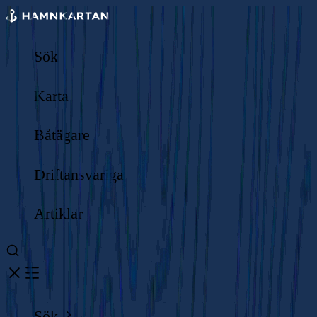
Sök
Karta
Båtägare
Driftansvariga
Artiklar
Sök