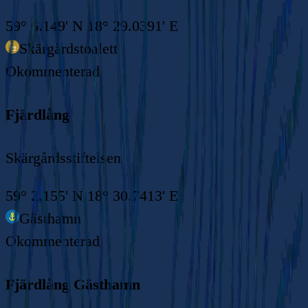
59° 6.149' N 18° 29.0391' E
Skärgårdstoalett
Okommenterad
Fjärdlång
Skärgårdsstiftelsen
59° 2.155' N 18° 30.7413' E
Gästhamn
Okommenterad
Fjärdlång Gästhamn