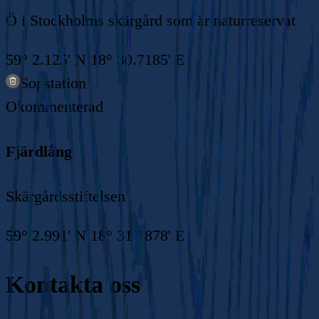
Ö i Stockholms skärgård som är naturreservat
59° 2.125' N 18° 30.7185' E
Sopstation
Okommenterad
Fjärdlång
Skärgårdsstiftelsen
59° 2.991' N 18° 31.1878' E
Kontakta oss