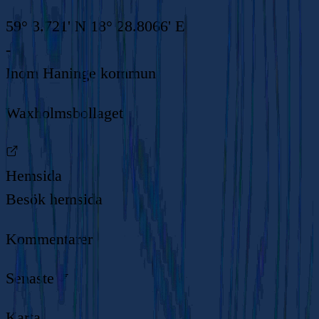
59° 3.721' N 18° 28.8066' E
-
Inom
Haninge kommun
Waxholmsbollaget
Hemsida
Besök hemsida
Kommentarer
Senaste
Karta