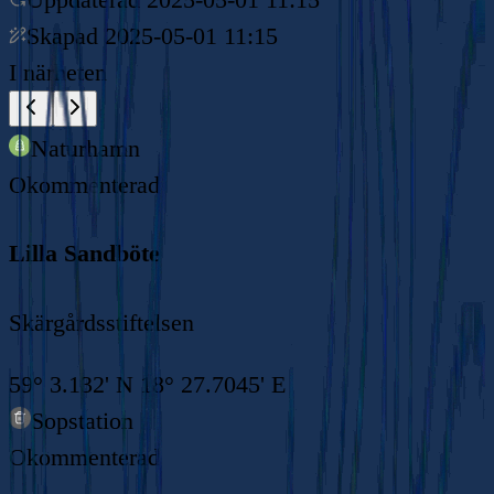
Skapad
2025-05-01 11:15
I närheten
Naturhamn
Okommenterad
Lilla Sandböte
Skärgårdsstiftelsen
59° 3.132' N 18° 27.7045' E
Sopstation
Okommenterad