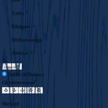
Karta
Båtägare
Driftansvariga
Artiklar
Logga in
Turbåt (hållplats)
Okommenterad
Mefjärd