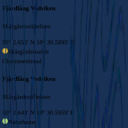
Fjärdlång Vedviken
Skärgårdsstiftelsen
59° 2.653' N 18° 30.5895' E
Skärgårdstoalett
Okommenterad
Fjärdlång Vedviken
Skärgårdsstiftelsen
59° 2.643' N 18° 30.5959' E
Naturhamn