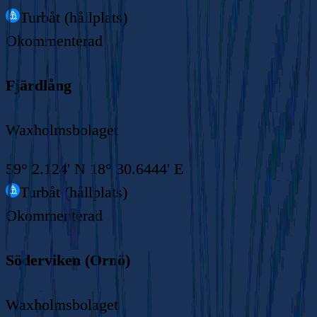
Turbåt (hållplats)
Okommenterad
Fjärdlång
Waxholmsbolaget
59° 2.124' N 18° 30.6444' E
Turbåt (hållplats)
Okommenterad
Söderviken (Ornö)
Waxholmsbolaget