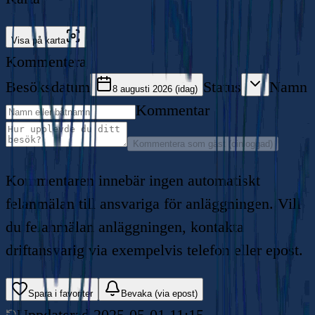
Visa på karta
Kommentera
Besöksdatum
Status
Namn
8 augusti 2026 (idag)
Kommentar
Kommentera som gäst (oinloggad)
Kommentaren innebär ingen automatiskt
felanmälan till ansvariga för anläggningen. Vill
du felanmälan anläggningen, kontakta
driftansvarig via exempelvis telefon eller epost.
Spara i favoriter
Bevaka (via epost)
Uppdaterad
2025-05-01 11:15