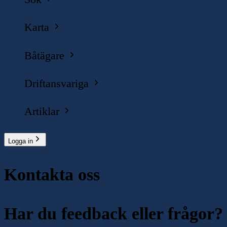
Karta
Båtägare
Driftansvariga
Artiklar
Logga in
Kontakta oss
Har du feedback eller frågor?