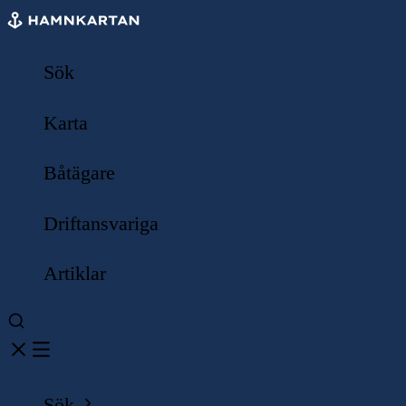
Sök
Karta
Båtägare
Driftansvariga
Artiklar
Sök