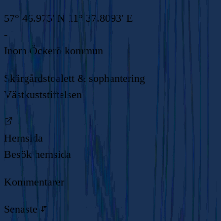
57° 46.975' N 11° 37.8093' E
-
Inom
Öckerö kommun
Skärgårdstoalett & sophantering
Västkuststiftelsen
Hemsida
Besök hemsida
Kommentarer
Senaste