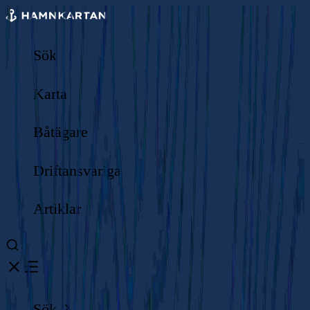
Sök
Karta
Båtägare
Driftansvariga
Artiklar
Sök