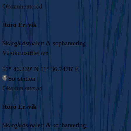
Okommenterad
Rörö Ersvik
Skärgårdstoalett & sophantering
Västkuststiftelsen
57° 46.339' N 11° 36.7478' E
Sopstation
Okommenterad
Rörö Ersvik
Skärgårdstoalett & sophantering