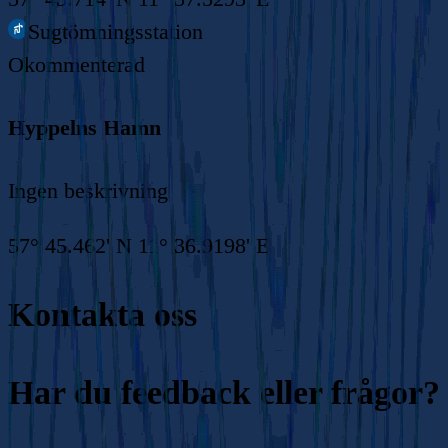
Sugtömningsstation
Okommenterad
Hyppelns Hamn
Ingen beskrivning
57° 45.462' N 11° 36.9198' E
Kontakta oss
Har du feedback eller frågor?