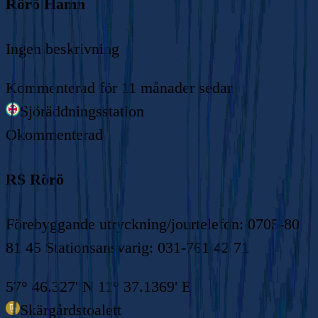
Rörö Hamn
Ingen beskrivning
Kommenterad
för 11 månader sedan
Sjöräddningsstation
Okommenterad
RS Rörö
Förebyggande utryckning/jourtelefon: 0705-80
81 45 Stationsansvarig: 031-761 42 71
57° 46.327' N 11° 37.1369' E
Skärgårdstoalett