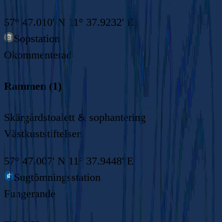
57° 47.010' N 11° 37.9232' E
Sopstation
Okommenterad
Rammen (1)
Skärgårdstoalett & sophantering
Västkuststiftelsen
57° 47.007' N 11° 37.9448' E
Sugtömningsstation
Fungerande