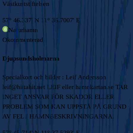
Västkuststiftelsen
57° 46.337' N 11° 36.7007' E
Naturhamn
Okommenterad
Djupsundsholmarna
Specialkort och bilder : Leif Andersson
leif@hittahit.net LEIF eller hamnkartan.se TAR
INGET ANSVAR FÖR SKADOR ELLER
PROBLEM SOM KAN UPPSTÅ PÅ GRUND
AV FEL I HAMNBESKRIVNINGARNA.
57° 45.714' N 11° 37.5293' E