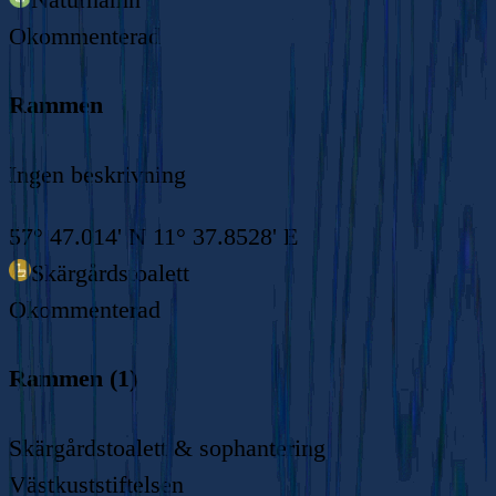
Okommenterad
Rammen
Ingen beskrivning
57° 47.014' N 11° 37.8528' E
Skärgårdstoalett
Okommenterad
Rammen (1)
Skärgårdstoalett & sophantering
Västkuststiftelsen