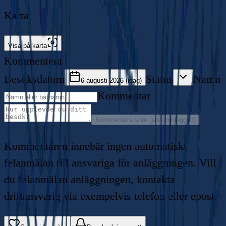
Karta
Visa på karta
Kommentera
Besöksdatum
Status
Namn
6 augusti 2026 (idag)
Kommentar
Kommentera som gäst (oinloggad)
Kommentaren innebär ingen automatiskt
felanmälan till ansvariga för anläggningen. Vill
du felanmälan anläggningen, kontakta
driftansvarig via exempelvis telefon eller epost.