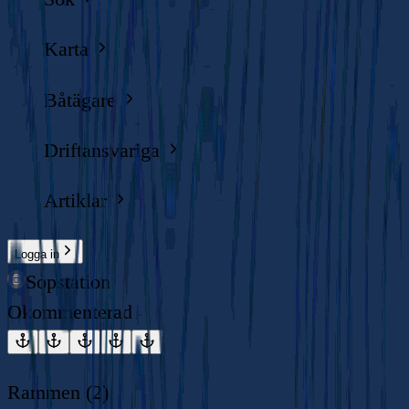
Karta
Båtägare
Driftansvariga
Artiklar
Logga in
Sopstation
Okommenterad
Rammen (2)