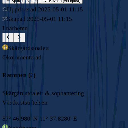
Spara i favoriter
Bevaka (via epost)
Uppdaterad
2025-05-01 11:15
Skapad
2025-05-01 11:15
I närheten
Skärgårdstoalett
Okommenterad
Rammen (2)
Skärgårdstoalett & sophantering
Västkuststiftelsen
57° 46.980' N 11° 37.8280' E
Naturhamn