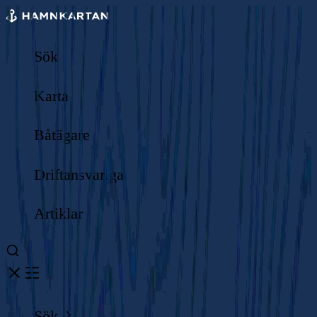
Sök
Karta
Båtägare
Driftansvariga
Artiklar
Sök