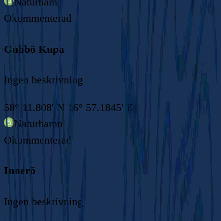
Naturhamn
Okommenterad
Gubbö Kupa
Ingen beskrivning
58° 11.808' N 16° 57.1845' E
Naturhamn
Okommenterad
Innerö
Ingen beskrivning