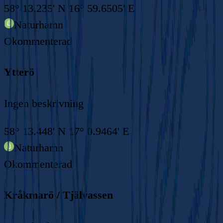
58° 13.235' N 16° 59.6505' E
Naturhamn
Okommenterad
Ytterö
Ingen beskrivning
58° 13.448' N 17° 0.9464' E
Naturhamn
Okommenterad
Kråkmarö / Tjälvassen