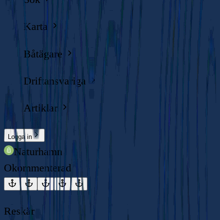
Karta
Båtägare
Driftansvariga
Artiklar
Logga in
Naturhamn
Okommenterad
Reskär