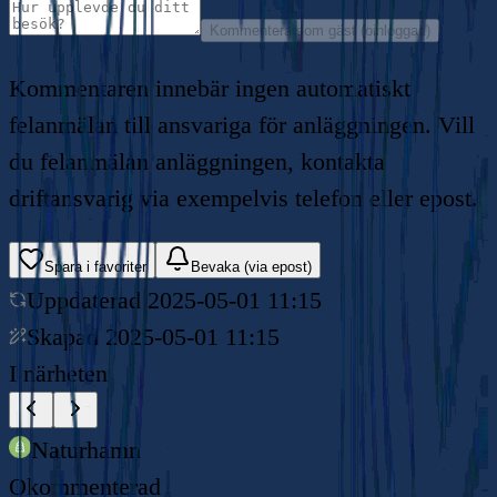
Kommentera som gäst (oinloggad)
Kommentaren innebär ingen automatiskt
felanmälan till ansvariga för anläggningen. Vill
du felanmälan anläggningen, kontakta
driftansvarig via exempelvis telefon eller epost.
Spara i favoriter
Bevaka (via epost)
Uppdaterad
2025-05-01 11:15
Skapad
2025-05-01 11:15
I närheten
Naturhamn
Okommenterad