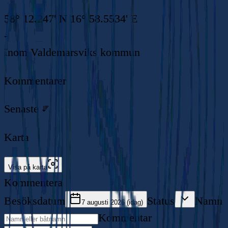
58° 12.247' N 16° 58.5534' E
-
Inom
Valdemarsviks kommun
Kommentarer
Senaste
Karta
Visa på karta
Kommentera
Besöksdatum
Status
Namn
7 augusti 2026 (idag)
Kommentar