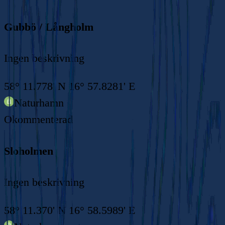
Gubbö / Långholm
Ingen beskrivning
58° 11.778' N 16° 57.8281' E
Naturhamn
Okommenterad
Sloholmen
Ingen beskrivning
58° 11.370' N 16° 58.5989' E