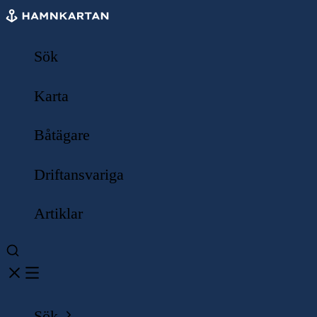
Sök
Karta
Båtägare
Driftansvariga
Artiklar
Sök