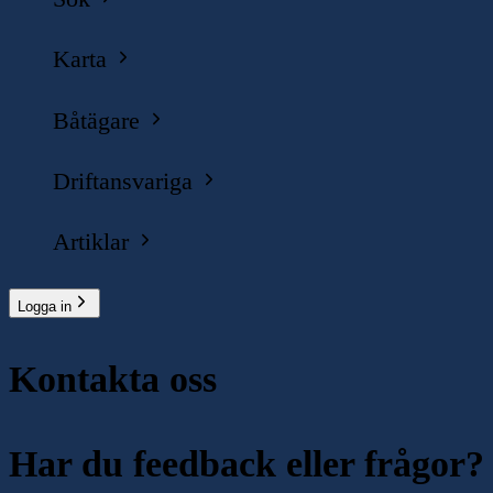
Karta
Båtägare
Driftansvariga
Artiklar
Logga in
Kontakta oss
Har du feedback eller frågor?