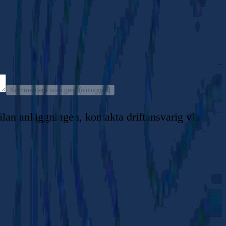
Kommentera som gäst (oinloggad)
lan anläggningen, kontakta driftansvarig via