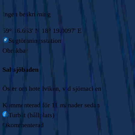
Ingen beskrivning
59° 16.663' N 18° 19.0097' E
Sugtömningsstation
Obrukbar
Saltsjöbaden
Öster om hotellviken, vid sjömacken
Kommenterad
för 11 månader sedan
Turbåt (hållplats)
Okommenterad