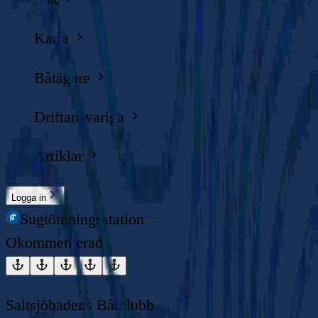
Karta
Båtägare
Driftansvariga
Artiklar
Logga in
Sugtömningsstation
Okommenterad
Saltsjöbadens Båtklubb