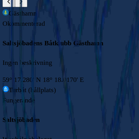
Gästhamn
Okommenterad
Saltsjöbadens Båtklubb Gästhamn
Ingen beskrivning
59° 17.280' N 18° 18.0170' E
Turbåt (hållplats)
Fungerande
Saltsjöbaden