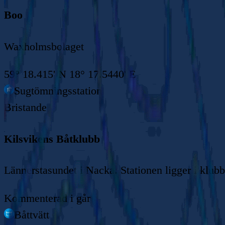
Boo
Waxholmsbolaget
59° 18.415' N 18° 17.5440' E
Sugtömningsstation
Bristande
Kilsvikens Båtklubb
Lännerstasundet i Nacka. Stationen ligger i klu
Kommenterad
i går
Båttvätt