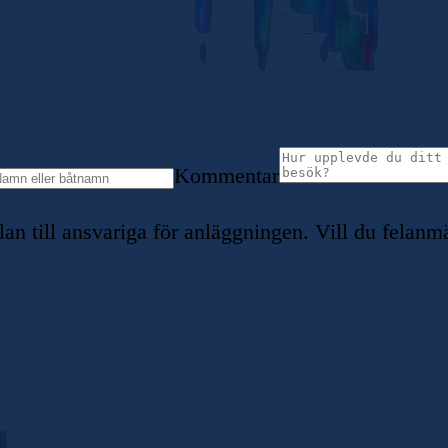
Kommentar
 till ansvariga för anläggningen. Vill du felanmä