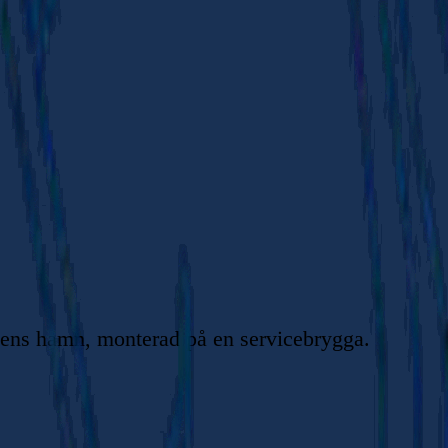
bbens hamn, monterad på en servicebrygga.