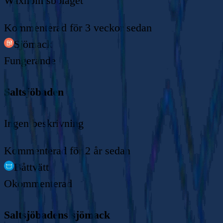
Waxholmsbolaget
Kommenterad
för 3 veckor sedan
Sjömack
Fungerande
Saltsjöbaden
Ingen beskrivning
Kommenterad
för 2 år sedan
Båttvätt
Okommenterad
Saltsjöbadens sjömack