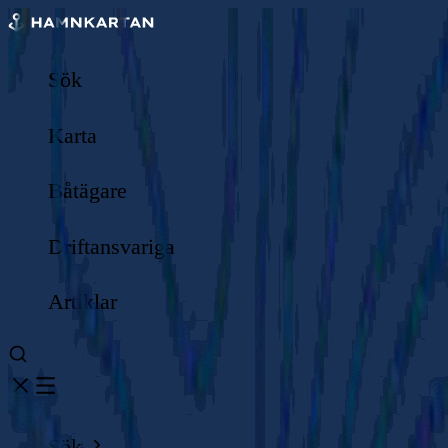
Sök
Karta
Båtägare
Driftansvariga
Artiklar
Sök