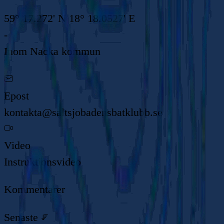
59° 17.272' N 18° 18.0527' E
-
Inom
Nacka kommun
Epost
kontakta@saltsjobadensbatklubb.se
Video
Instruktionsvideo
Kommentarer
Senaste