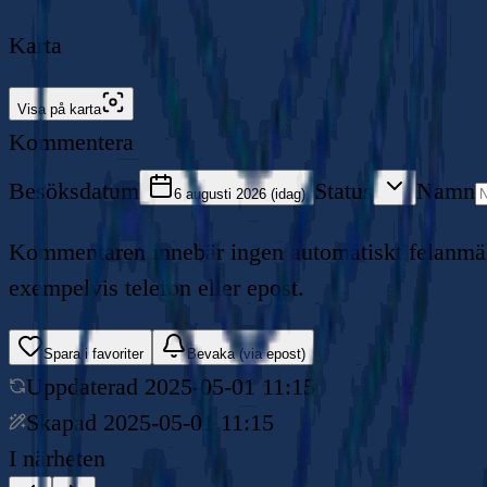
Karta
Visa på karta
Kommentera
Besöksdatum
Status
Namn
6 augusti 2026 (idag)
Kommentaren innebär ingen automatiskt felanmälan
exempelvis telefon eller epost.
Spara i favoriter
Bevaka (via epost)
Uppdaterad
2025-05-01 11:15
Skapad
2025-05-01 11:15
I närheten