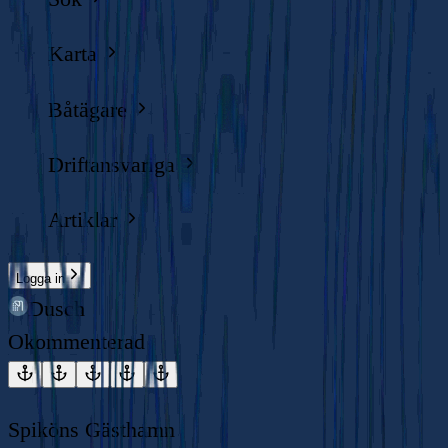
Karta
Båtägare
Driftansvariga
Artiklar
Logga in
Dusch
Okommenterad
Spiköns Gästhamn