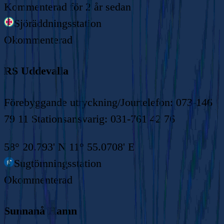
Kommenterad
för 2 år sedan
Sjöräddningsstation
Okommenterad
RS Uddevalla
Förebyggande utryckning/Jourtelefon: 073-146
79 11 Stationsansvarig: ‭031-761 42 76‬
58° 20.793' N 11° 55.0708' E
Sugtömningsstation
Okommenterad
Sunnanå Hamn