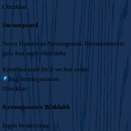
Obrukbar
Stenungsund
Norra Hamnplan Stenungsund. Hamnkontorets
gula hus utgör riktmärke
Kommenterad
för 3 veckor sedan
Sugtömningsstation
Obrukbar
Stenungssunds Båtklubb
Ingen beskrivning