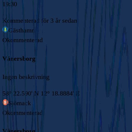
19:30
Kommenterad
för 3 år sedan
Gästhamn
Okommenterad
Vänersborg
Ingen beskrivning
58° 22.590' N 12° 18.8884' E
Sjömack
Okommenterad
Vänersborg