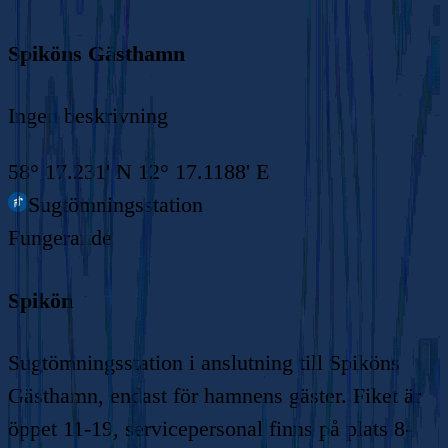
Spiköns Gästhamn
Ingen beskrivning
58° 17.231' N 12° 17.1188' E
Sugtömningsstation
Fungerande
Spikön
Sugtömningsstation i anslutning till Spiköns
Gästhamn, endast för hamnens gäster. Fiket är
öppet 11-19, servicepersonal finns på plats 8-