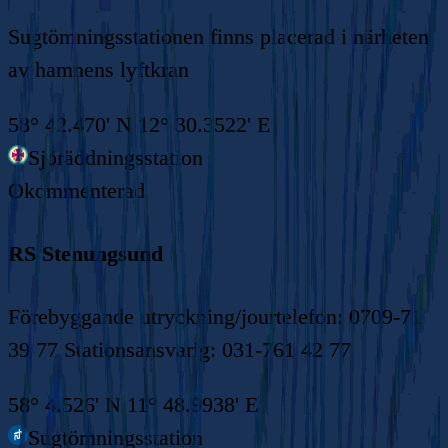
Sugtömningsstationen finns placerad i närheten
av hamnens lyftkran
58° 42.470' N 12° 30.3522' E
Sjöräddningsstation
Okommenterad
RS Stenungsund
Förebyggande utryckning/jourtelefon: 0709-71
39 77 Stationsansvarig: 031-761 42 77
58° 4.526' N 11° 48.9938' E
Sugtömningsstation