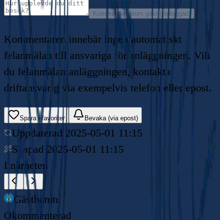
Kommentera som gäst (oinloggad)
Kommentaren innebär ingen automatiskt
felanmälan till ansvariga för anläggningen. Vill
du felanmälan anläggningen, kontakta
driftansvarig via exempelvis telefon eller epost.
Spara i favoriter
Bevaka (via epost)
Uppdaterad
2025-05-01 11:15
Skapad
2025-05-01 11:15
I närheten
Gästhamn
Okommenterad