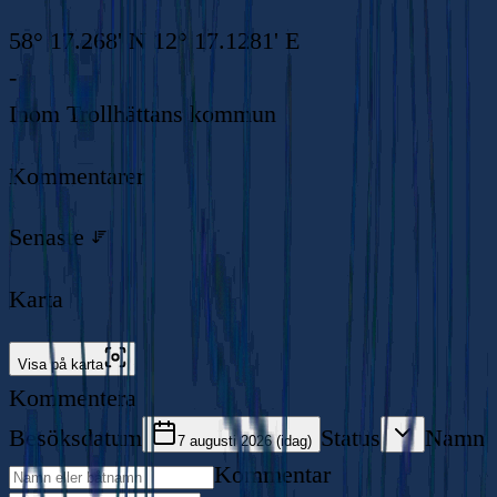
58° 17.268' N 12° 17.1281' E
-
Inom
Trollhättans kommun
Kommentarer
Senaste
Karta
Visa på karta
Kommentera
Besöksdatum
Status
Namn
7 augusti 2026 (idag)
Kommentar