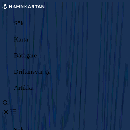
Sök
Karta
Båtägare
Driftansvariga
Artiklar
Sök