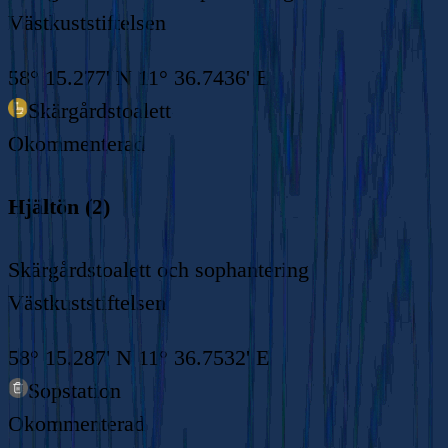
Västkuststiftelsen
58° 15.277' N 11° 36.7436' E
Skärgårdstoalett
Okommenterad
Hjältön (2)
Skärgårdstoalett och sophantering
Västkuststiftelsen
58° 15.287' N 11° 36.7532' E
Sopstation
Okommenterad