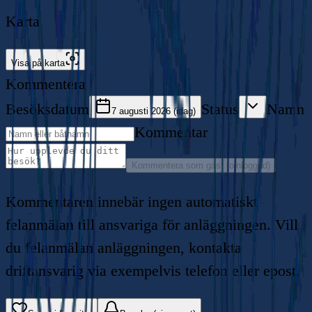
Karta
Visa på karta
Kommentera
Besöksdatum
Status
Namn
7 augusti 2026 (idag)
Kommentar
Kommentera som gäst (oinloggad)
Kommentaren innebär ingen automatiskt
felanmälan till ansvariga för anläggningen. Vill
du felanmälan anläggningen, kontakta
driftansvarig via exempelvis telefon eller epost.