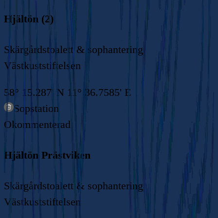
Hjältön (2)
Skärgårdstoalett & sophantering
Västkuststiftelsen
58° 15.287' N 11° 36.7585' E
Sopstation
Okommenterad
Hjältön Prästviken
Skärgårdstoalett & sophantering
Västkuststiftelsen