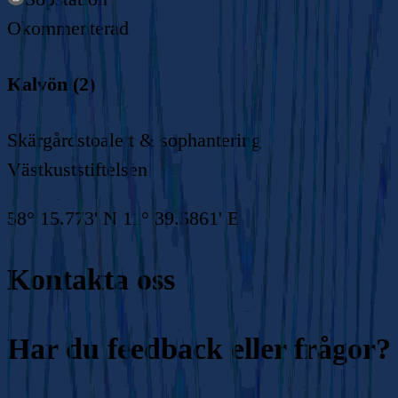
Okommenterad
Kalvön (2)
Skärgårdstoalett & sophantering
Västkuststiftelsen
58° 15.773' N 11° 39.5861' E
Kontakta oss
Har du feedback eller frågor?