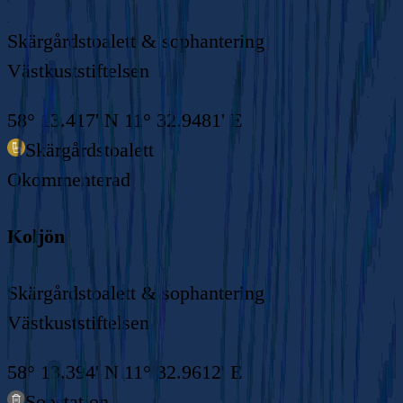
Skärgårdstoalett & sophantering
Västkuststiftelsen
58° 13.417' N 11° 32.9481' E
Skärgårdstoalett
Okommenterad
Koljön
Skärgårdstoalett & sophantering
Västkuststiftelsen
58° 13.394' N 11° 32.9612' E
Sopstation