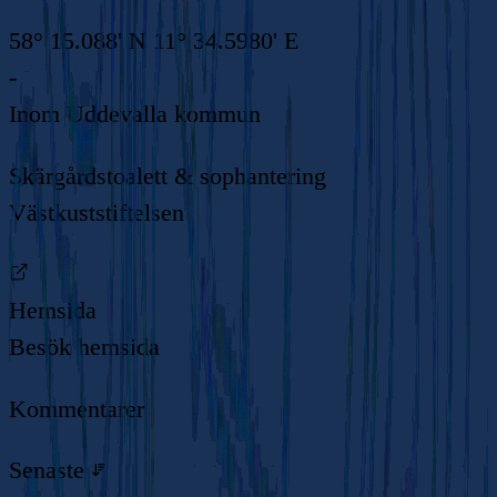
58° 15.088' N 11° 34.5980' E
-
Inom
Uddevalla kommun
Skärgårdstoalett & sophantering
Västkuststiftelsen
Hemsida
Besök hemsida
Kommentarer
Senaste