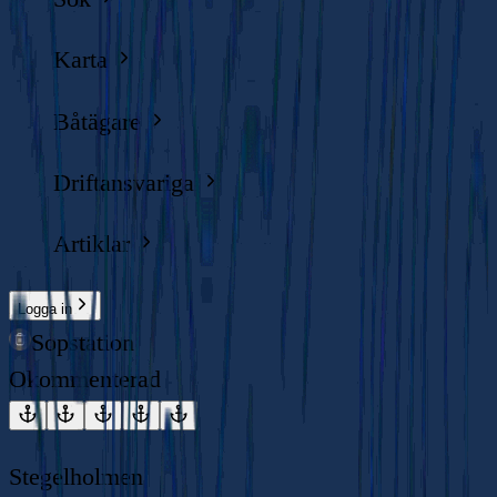
Karta
Båtägare
Driftansvariga
Artiklar
Logga in
Sopstation
Okommenterad
Stegelholmen