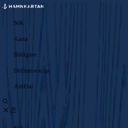
Sök
Karta
Båtägare
Driftansvariga
Artiklar
Sök