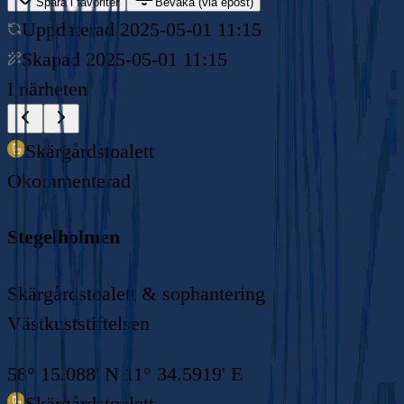
Spara i favoriter
Bevaka (via epost)
Uppdaterad
2025-05-01 11:15
Skapad
2025-05-01 11:15
I närheten
Skärgårdstoalett
Okommenterad
Stegelholmen
Skärgårdstoalett & sophantering
Västkuststiftelsen
58° 15.088' N 11° 34.5919' E
Skärgårdstoalett