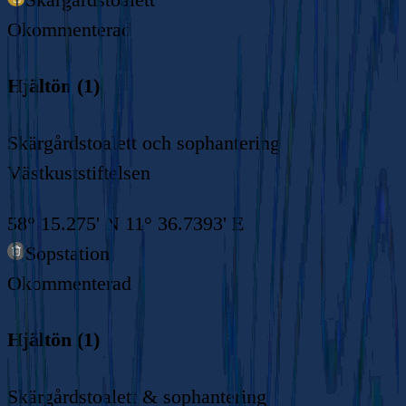
Okommenterad
Hjältön (1)
Skärgårdstoalett och sophantering
Västkuststiftelsen
58° 15.275' N 11° 36.7393' E
Sopstation
Okommenterad
Hjältön (1)
Skärgårdstoalett & sophantering