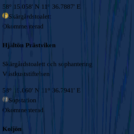
58° 15.058' N 11° 36.7887' E
Skärgårdstoalett
Okommenterad
Hjältön Prästviken
Skärgårdstoalett och sophantering
Västkuststiftelsen
58° 15.060' N 11° 36.7941' E
Sopstation
Okommenterad
Koljön