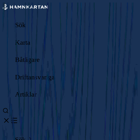
Sök
Karta
Båtägare
Driftansvariga
Artiklar
Sök