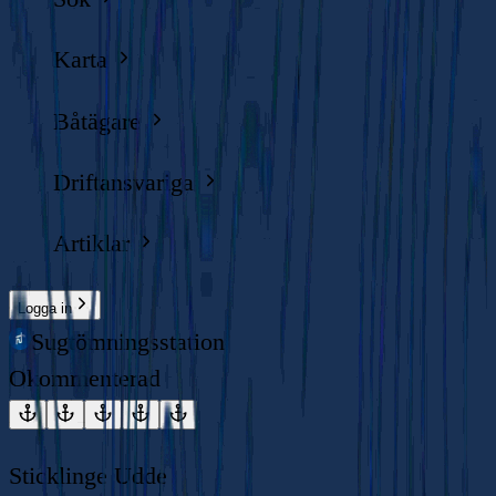
Karta
Båtägare
Driftansvariga
Artiklar
Logga in
Sugtömningsstation
Okommenterad
Sticklinge Udde