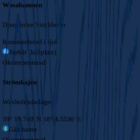
Wasahamnen
Djurgården Stockholm
Kommenterad
i fjol
Turbåt (hållplats)
Okommenterad
Strömkajen
Waxholmsbolaget
59° 19.740' N 18° 4.5536' E
Gästhamn
Okommenterad