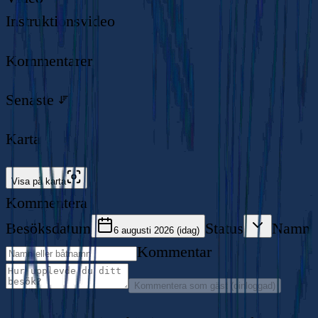
Instruktionsvideo
Kommentarer
Senaste
Karta
Visa på karta
Kommentera
Besöksdatum
Status
Namn
6 augusti 2026 (idag)
Kommentar
Kommentera som gäst (oinloggad)