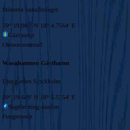
Stömma kanalbolaget
59° 19.905' N 18° 4.7564' E
Gästhamn
Okommenterad
Wasahamnen Gästhamn
Djurgården Stockholm
59° 19.609' N 18° 5.5754' E
Sugtömningsstation
Fungerande