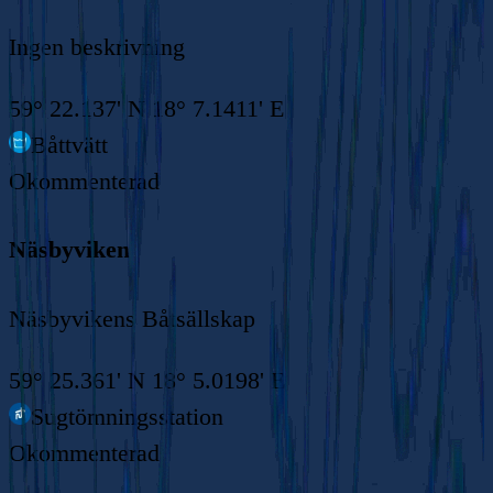
Ingen beskrivning
59° 22.137' N 18° 7.1411' E
Båttvätt
Okommenterad
Näsbyviken
Näsbyvikens Båtsällskap
59° 25.361' N 18° 5.0198' E
Sugtömningsstation
Okommenterad