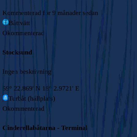
Kommenterad
för 9 månader sedan
Båttvätt
Okommenterad
Stocksund
Ingen beskrivning
59° 22.869' N 18° 2.9721' E
Turbåt (hållplats)
Okommenterad
Cinderellabåtarna - Terminal