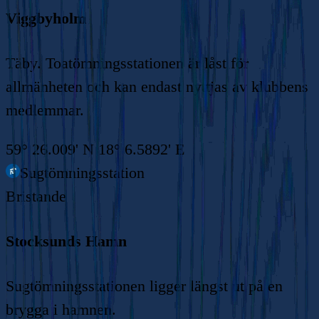
Viggbyholm
Täby. Toatömningsstationen är låst för
allmänheten och kan endast nyttjas av klubbens
medlemmar.
59° 26.009' N 18° 6.5892' E
Sugtömningsstation
Bristande
Stocksunds Hamn
Sugtömningsstationen ligger längst ut på en
brygga i hamnen.