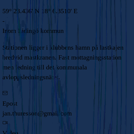
59° 23.436' N 18° 6.3510' E
-
Inom
Lidingö kommun
Stationen ligger i klubbens hamn på lastkajen
bredvid mastkranen. Fast mottagningsstation
men ledning till det kommunala
avloppsledningsnätet.
Epost
jan.thuresson@gmail.com
Video