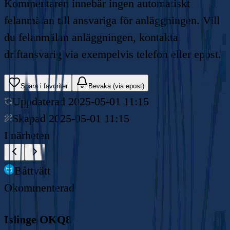
Kommentaren innebär ingen automatiskt
felanmälan till ansvariga för anläggningen. Vill
du felanmälan anläggningen, kontakta
driftansvarig via exempelvis telefon eller epost.
Spara i favoriter
Bevaka (via epost)
Uppdaterad
2025-05-01 11:15
Skapad
2025-05-01 11:15
I närheten
Båttvätt
Okommenterad
Islinge OKQ8