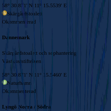
58° 30.871' N 11° 15.5539' E
Skärgårdstoalett
Okommenterad
Dannemark
Skärgårdstoalett och sophantering
Västkuststiftelsen
58° 30.871' N 11° 15.5460' E
Naturhamn
Okommenterad
Lyngö Norra / Södra