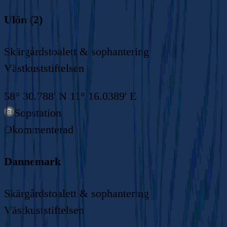
Ulön (2)
Skärgårdstoalett & sophantering
Västkuststiftelsen
58° 30.788' N 11° 16.0389' E
Sopstation
Okommenterad
Dannemark
Skärgårdstoalett & sophantering
Västkuststiftelsen