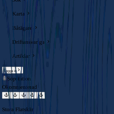
Karta
Båtägare
Driftansvariga
Artiklar
Logga in
Sopstation
Okommenterad
Stora Flatskär