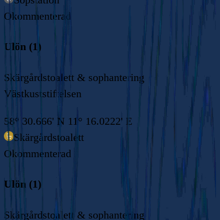
Okommenterad
Ulön (1)
Skärgårdstoalett & sophantering
Västkuststiftelsen
58° 30.666' N 11° 16.0222' E
Skärgårdstoalett
Okommenterad
Ulön (1)
Skärgårdstoalett & sophantering