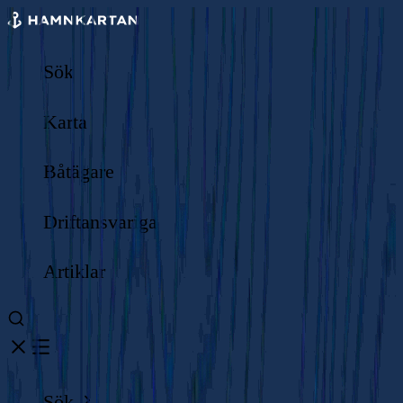
Sök
Karta
Båtägare
Driftansvariga
Artiklar
Sök