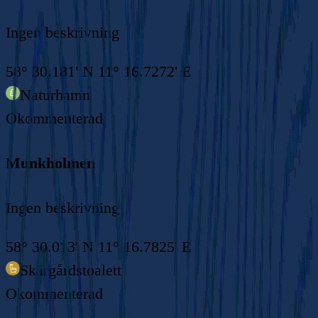
Ingen beskrivning
58° 30.181' N 11° 16.7272' E
Naturhamn
Okommenterad
Munkholmen
Ingen beskrivning
58° 30.013' N 11° 16.7825' E
Skärgårdstoalett
Okommenterad