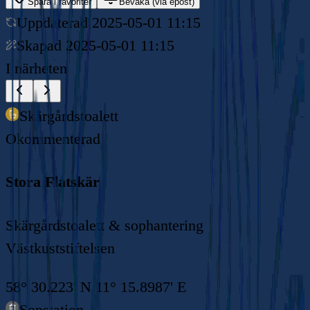
Spara i favoriter
Bevaka (via epost)
Uppdaterad
2025-05-01 11:15
Skapad
2025-05-01 11:15
I närheten
Skärgårdstoalett
Okommenterad
Stora Flatskär
Skärgårdstoalett & sophantering
Västkuststiftelsen
58° 30.223' N 11° 15.8987' E
Sopstation