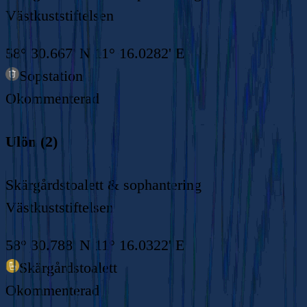
Västkuststiftelsen
58° 30.667' N 11° 16.0282' E
Sopstation
Okommenterad
Ulön (2)
Skärgårdstoalett & sophantering
Västkuststiftelsen
58° 30.788' N 11° 16.0322' E
Skärgårdstoalett
Okommenterad