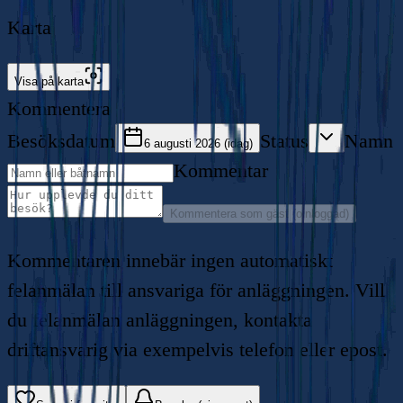
Karta
Visa på karta
Kommentera
Besöksdatum
Status
Namn
6 augusti 2026 (idag)
Kommentar
Kommentera som gäst (oinloggad)
Kommentaren innebär ingen automatiskt
felanmälan till ansvariga för anläggningen. Vill
du felanmälan anläggningen, kontakta
driftansvarig via exempelvis telefon eller epost.