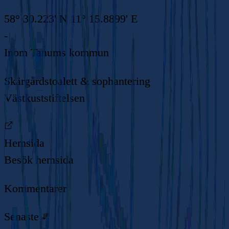
58° 30.223' N 11° 15.8899' E
-
Inom
Tanums kommun
Skärgårdstoalett & sophantering
Västkuststiftelsen
Hemsida
Besök hemsida
Kommentarer
Senaste