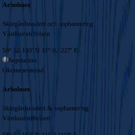
Arholmen
Skärgårdstoalett och sophantering
Västkuststiftelsen
58° 52.193' N 11° 0.1227' E
Sopstation
Okommenterad
Arholmen
Skärgårdstoalett & sophantering
Västkuststiftelsen
58° 52.193' N 11° 0.1118' E