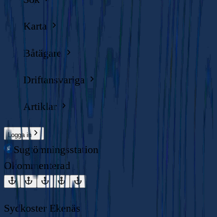
Karta
Båtägare
Driftansvariga
Artiklar
Logga in
Sugtömningsstation
Okommenterad
Sydkoster Ekenäs