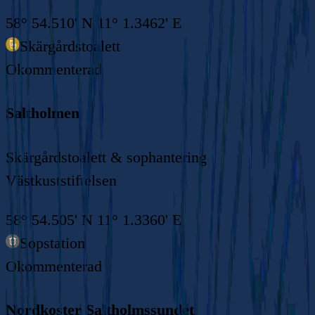
58° 54.510' N 11° 1.3462' E
Skärgårdstoalett
Okommenterad
Saltholmen
Skärgårdstoalett & sophantering
Västkuststiftelsen
58° 54.505' N 11° 1.3360' E
Sopstation
Okommenterad
Nordkoster Saltholmssundet