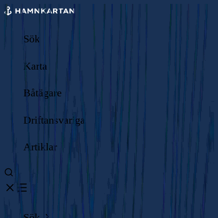
Sök
Karta
Båtägare
Driftansvariga
Artiklar
Sök