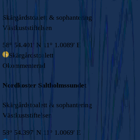
Skärgårdstoalett & sophantering
Västkuststiftelsen
58° 54.401' N 11° 1.0089' E
Skärgårdstoalett
Okommenterad
Nordkoster Saltholmssundet
Skärgårdstoalett & sophantering
Västkuststiftelsen
58° 54.397' N 11° 1.0069' E