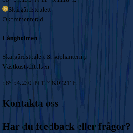
Skärgårdstoalett
Okommenterad
Långholmen
Skärgårdstoalett & sophantering
Västkuststiftelsen
58° 54.230' N 11° 6.0721' E
Kontakta oss
Har du feedback eller frågor?