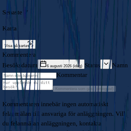
Senaste
Karta
Visa på karta
Kommentera
Besöksdatum
Status
Namn
6 augusti 2026 (idag)
Kommentar
Kommentera som gäst (oinloggad)
Kommentaren innebär ingen automatiskt
felanmälan till ansvariga för anläggningen. Vill
du felanmälan anläggningen, kontakta