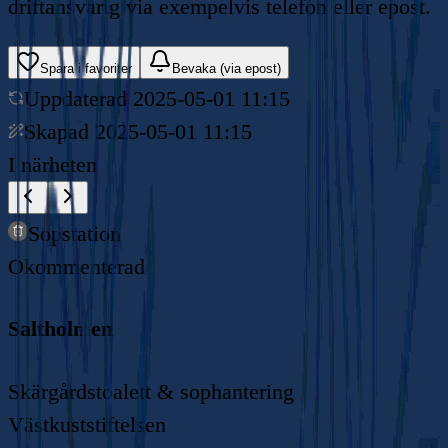
driftansvarig via exempelvis telefon eller epost.
Spara i favoriter
Bevaka (via epost)
Uppdaterad
2025-05-01 11:15
Skapad
2025-05-01 11:15
I närheten
Sopstation
Okommenterad
Saltholmen
Skärgårdstoalett & sophantering
Västkuststiftelsen