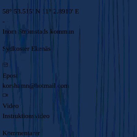
58° 53.515' N 11° 2.8910' E
-
Inom
Strömstads kommun
Sydkoster Ekenäs
Epost
korshamn@hotmail.com
Video
Instruktionsvideo
Kommentarer