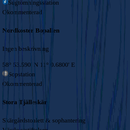
Sugtömningsstation
Okommenterad
Nordkoster Bopallen
Ingen beskrivning
58° 53.590' N 11° 0.6800' E
Sopstation
Okommenterad
Stora Tjälleskär
Skärgårdstoalett & sophantering
Västkuststiftelsen