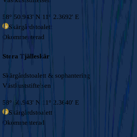
58° 50.943' N 11° 2.3692' E
Skärgårdstoalett
Okommenterad
Stora Tjälleskär
Skärgårdstoalett & sophantering
Västkuststiftelsen
58° 50.943' N 11° 2.3640' E
Skärgårdstoalett
Okommenterad