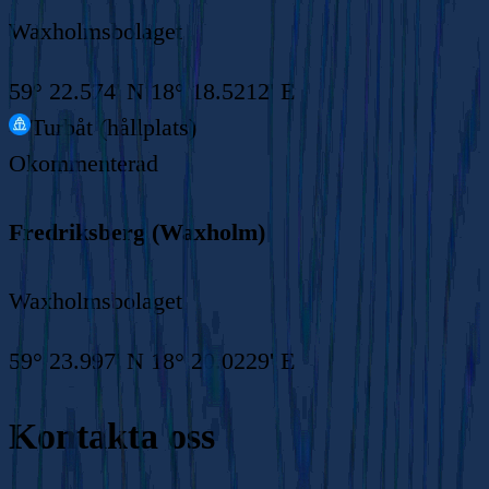
Waxholmsbolaget
59° 22.574' N 18° 18.5212' E
Turbåt (hållplats)
Okommenterad
Fredriksberg (Waxholm)
Waxholmsbolaget
59° 23.997' N 18° 20.0229' E
Kontakta oss