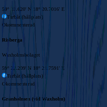
59° 23.620' N 18° 20.7016' E
Turbåt (hållplats)
Okommenterad
Risberga
Waxholmsbolaget
59° 22.209' N 18° 21.7591' E
Turbåt (hållplats)
Okommenterad
Granholmen (vid Waxholm)