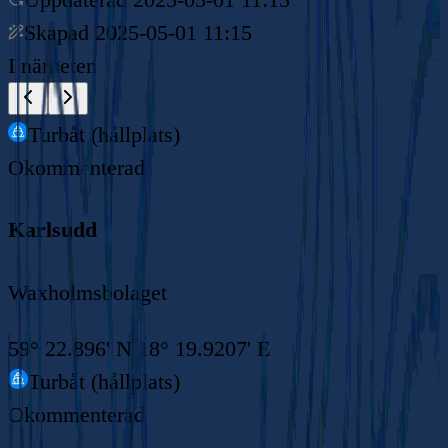
Skapad
2025-05-01 11:15
I närheten
Turbåt (hållplats)
Okommenterad
Karlsudd
Waxholmsbolaget
59° 22.896' N 18° 19.9207' E
Turbåt (hållplats)
Okommenterad