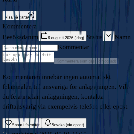
Visa på karta
Kommentera
Besöksdatum
Status
Namn
6 augusti 2026 (idag)
Kommentar
Kommentera som gäst (oinloggad)
Kommentaren innebär ingen automatiskt
felanmälan till ansvariga för anläggningen. Vill
du felanmälan anläggningen, kontakta
driftansvarig via exempelvis telefon eller epost.
Spara i favoriter
Bevaka (via epost)
Uppdaterad
2025-05-01 11:15