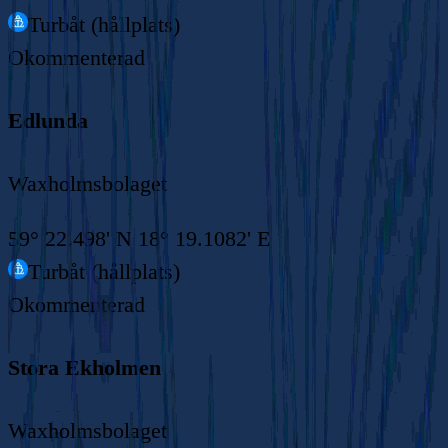
Turbåt (hållplats)
Okommenterad
Edlunda
Waxholmsbolaget
59° 22.498' N 18° 19.1082' E
Turbåt (hållplats)
Okommenterad
Stora Ekholmen
Waxholmsbolaget