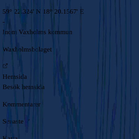
59° 22.324' N 18° 20.1567' E
-
Inom
Vaxholms kommun
Waxholmsbolaget
Hemsida
Besök hemsida
Kommentarer
Senaste
Karta