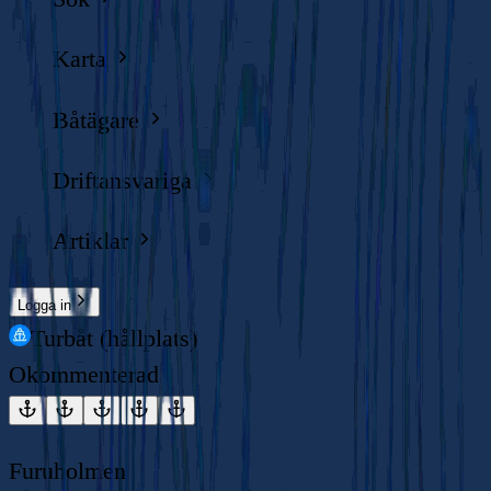
Karta
Båtägare
Driftansvariga
Artiklar
Logga in
Turbåt (hållplats)
Okommenterad
Furuholmen