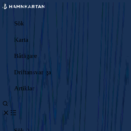
Sök
Karta
Båtägare
Driftansvariga
Artiklar
Sök