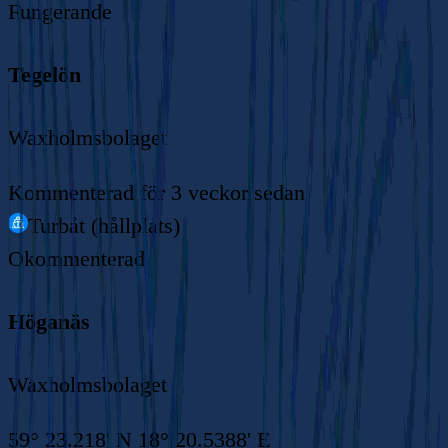
Fungerande
Tegelön
Waxholmsbolaget
Kommenterad
för 3 veckor sedan
Turbåt (hållplats)
Okommenterad
Höganäs
Waxholmsbolaget
59° 23.218' N 18° 20.5388' E