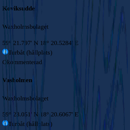
Koviksudde
Waxholmsbolaget
59° 21.797' N 18° 20.5284' E
Turbåt (hållplats)
Okommenterad
Vasholmen
Waxholmsbolaget
59° 23.051' N 18° 20.6067' E
Turbåt (hållplats)