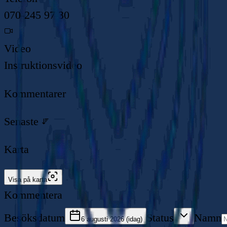
070-245 97 30
Video
Instruktionsvideo
Kommentarer
Senaste
Karta
Visa på karta
Kommentera
Besöksdatum
Status
Namn
6 augusti 2026 (idag)