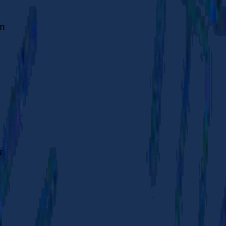
en
en