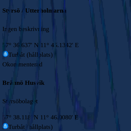
Styrsö / Utterholmarna
Ingen beskrivning
57° 36.637' N 11° 45.1342' E
Turbåt (hållplats)
Okommenterad
Brännö Husvik
Styrsöbolaget
57° 38.118' N 11° 46.0080' E
Turbåt (hållplats)