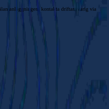
lan anläggningen, kontakta driftansvarig via