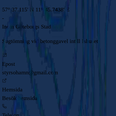
57° 37.115' N 11° 45.7438' E
-
Inom
Göteborgs Stad
Sugtömning vid betonggavel intill Ishuset
Epost
styrsohamn@gmail.com
Hemsida
Besök hemsida
Telefon