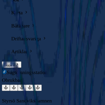
Karta
Båtägare
Driftansvariga
Artiklar
Logga in
Sugtömningsstation
Obrukbar
Styrsö Sandvikshamnen