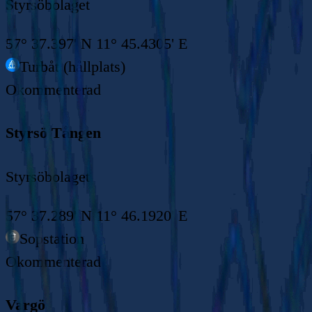
Styrsöbolaget
57° 37.397' N 11° 45.4305' E
Turbåt (hållplats)
Okommenterad
Styrsö Tången
Styrsöbolaget
57° 37.289' N 11° 46.1920' E
Sopstation
Okommenterad
Vargö