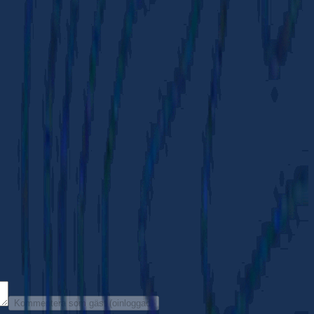
Kommentera som gäst (oinloggad)