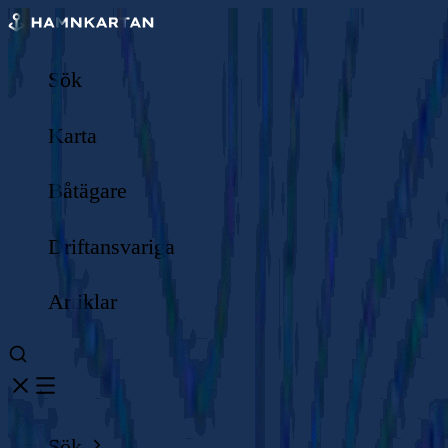
Sök
Karta
Båtägare
Driftansvariga
Artiklar
Sök