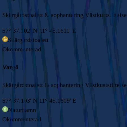
Skärgårdstoalett & sophantering Västkuststiftels
57° 37.102' N 11° 45.1611' E
Skärgårdstoalett
Okommenterad
Vargö
Skärgårdstoalett & sophantering Västkuststiftels
57° 37.103' N 11° 45.1609' E
Naturhamn
Okommenterad