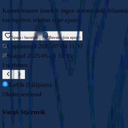
Kommentaren innebär ingen automatiskt felanmälan
exempelvis telefon eller epost.
Spara i favoriter
Bevaka (via epost)
Uppdaterad
2025-07-04 11:37
Skapad
2025-05-01 11:15
I närheten
Turbåt (hållplats)
Okommenterad
Vargö Stjärnvik