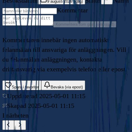
Besöksdatum
Status
Namn
9 augusti 2026 (idag)
Kommentar
Kommentera som gäst (oinloggad)
Kommentaren innebär ingen automatiskt
felanmälan till ansvariga för anläggningen. Vill
du felanmälan anläggningen, kontakta
driftansvarig via exempelvis telefon eller epost.
Spara i favoriter
Bevaka (via epost)
Uppdaterad
2025-05-01 11:15
Skapad
2025-05-01 11:15
I närheten