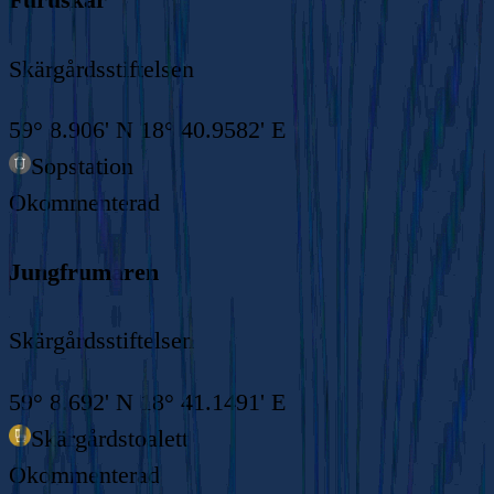
Skärgårdsstiftelsen
59° 8.906' N 18° 40.9582' E
Sopstation
Okommenterad
Jungfrumaren
Skärgårdsstiftelsen
59° 8.692' N 18° 41.1491' E
Skärgårdstoalett
Okommenterad