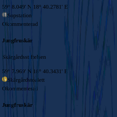
59° 8.049' N 18° 40.2781' E
Sopstation
Okommenterad
Jungfruskär
Skärgårdsstiftelsen
59° 7.969' N 18° 40.3431' E
Skärgårdstoalett
Okommenterad
Jungfruskär