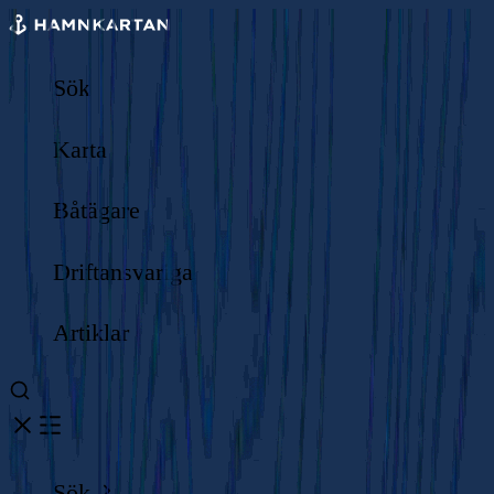
Sök
Karta
Båtägare
Driftansvariga
Artiklar
Sök