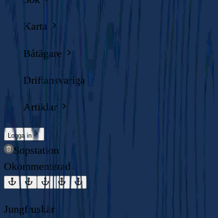
Karta
Båtägare
Driftansvariga
Artiklar
Logga in
Sopstation
Okommenterad
Jungfruskär