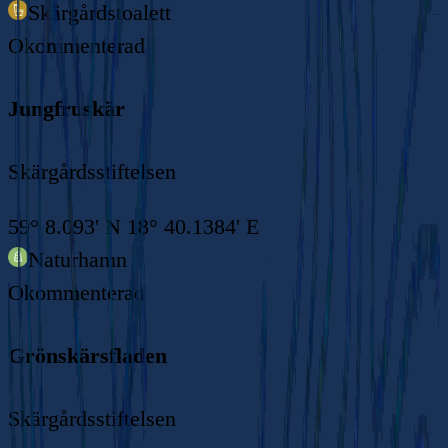
Skärgårdstoalett
Okommenterad
Jungfruskär
Skärgårdsstiftelsen
59° 8.093' N 18° 40.1384' E
Naturhamn
Okommenterad
Grönskärsfladen
Skärgårdsstiftelsen