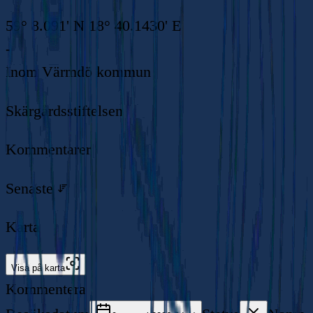
59° 8.091' N 18° 40.1430' E
-
Inom
Värmdö kommun
Skärgårdsstiftelsen
Kommentarer
Senaste
Karta
Visa på karta
Kommentera