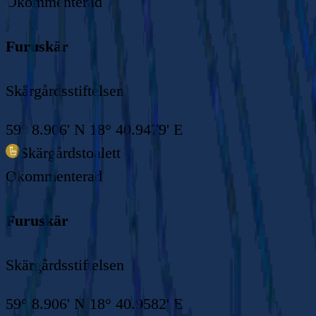
Okommenterad
Furuskär
Skärgårdsstiftelsen
59° 8.906' N 18° 40.9479' E
Skärgårdstoalett
Okommenterad
Furuskär
Skärgårdsstiftelsen
59° 8.906' N 18° 40.9582' E