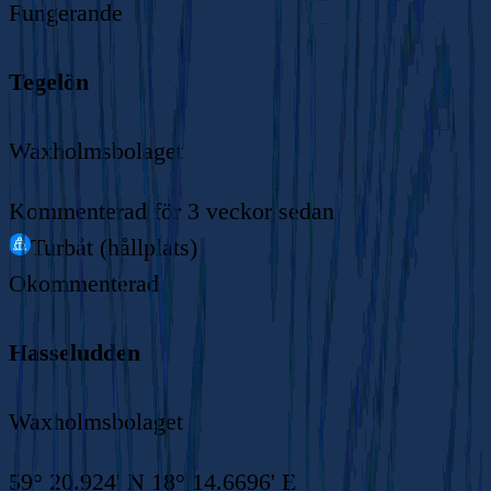
Fungerande
Tegelön
Waxholmsbolaget
Kommenterad
för 3 veckor sedan
Turbåt (hållplats)
Okommenterad
Hasseludden
Waxholmsbolaget
59° 20.924' N 18° 14.6696' E