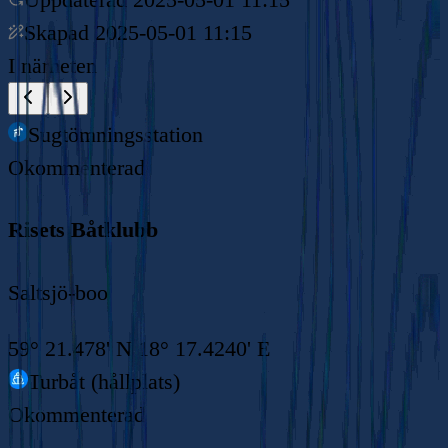
Skapad
2025-05-01 11:15
I närheten
Sugtömningsstation
Okommenterad
Risets Båtklubb
Saltsjö-boo
59° 21.478' N 18° 17.4240' E
Turbåt (hållplats)
Okommenterad