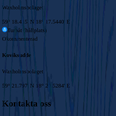
Waxholmsbolaget
59° 18.415' N 18° 17.5440' E
Turbåt (hållplats)
Okommenterad
Koviksudde
Waxholmsbolaget
59° 21.797' N 18° 20.5284' E
Kontakta oss