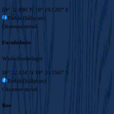
59° 22.896' N 18° 19.9207' E
Turbåt (hållplats)
Okommenterad
Furuholmen
Waxholmsbolaget
59° 22.324' N 18° 20.1567' E
Turbåt (hållplats)
Okommenterad
Boo