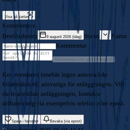
Visa på karta
Kommentera
Besöksdatum
Status
Namn
9 augusti 2026 (idag)
Kommentar
Kommentera som gäst (oinloggad)
Kommentaren innebär ingen automatiskt
felanmälan till ansvariga för anläggningen. Vill
du felanmälan anläggningen, kontakta
driftansvarig via exempelvis telefon eller epost.
Spara i favoriter
Bevaka (via epost)
Uppdaterad
2025-05-01 11:15