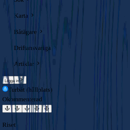
Karta
Båtägare
Driftansvariga
Artiklar
Logga in
Turbåt (hållplats)
Okommenterad
Riset