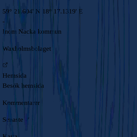
59° 21.604' N 18° 17.1319' E
-
Inom
Nacka kommun
Waxholmsbolaget
Hemsida
Besök hemsida
Kommentarer
Senaste
Karta