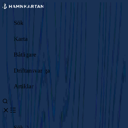
Sök
Karta
Båtägare
Driftansvariga
Artiklar
Sök